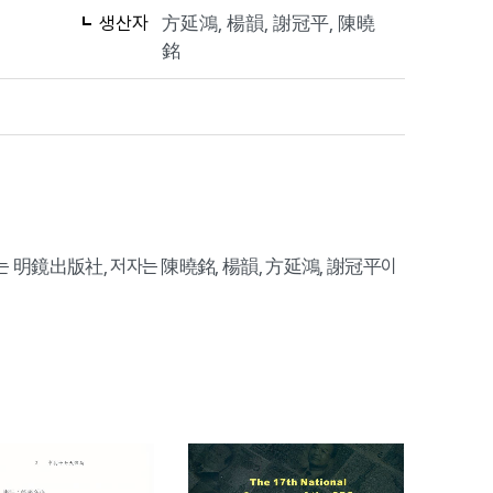
생산자
方延鴻, 楊韻, 謝冠平, 陳曉
銘
행사는 明鏡出版社, 저자는 陳曉銘, 楊韻, 方延鴻, 謝冠平이