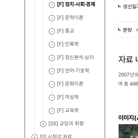
[F] 정치·사회·경제
생산일
[F] 문학이론
분량
[F] 종교
[F] 인류학
[F] 정신분석·심리
자료 
[F] 언어·기호학
2007년
[F] 문화이론
며 총 4
[F] 여성학
[F] 교육학
이미지(
[SS] 교양과 취향
[S] 시청각 자료