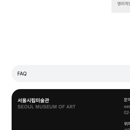
영리적
FAQ
문
se
02
위