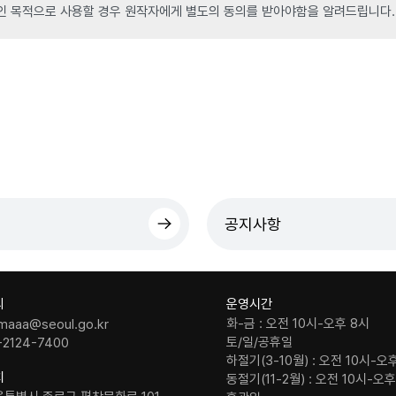
인 목적으로 사용할 경우 원작자에게 별도의 동의를 받아야함을 알려드립니다.
공지사항
의
운영시간
화-금 : 오전 10시-오후 8시
maaa@seoul.go.kr
토/일/공휴일
-2124-7400
하절기(3-10월) : 오전 10시-오
치
동절기(11-2월) : 오전 10시-오