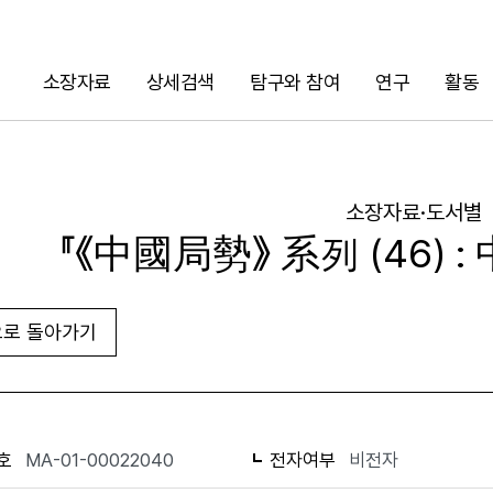
소장자료
상세검색
탐구와 참여
연구
활동
검색
소장자료·도서별
『《中國局勢》 系列 (46)
로 돌아가기
URL 복사
화면인쇄
호
MA-01-00022040
전자여부
비전자