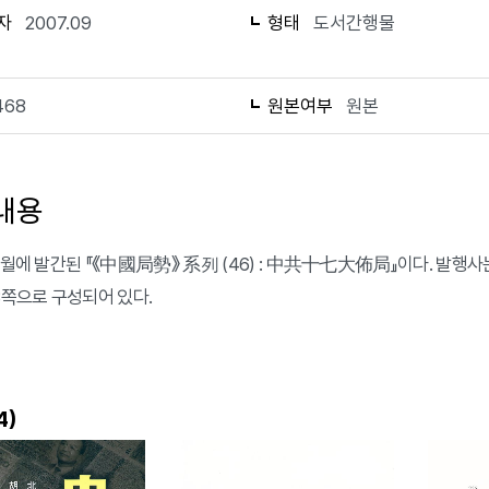
자
2007.09
형태
도서간행물
468
원본여부
원본
내용
 9월에 발간된 『《中國局勢》 系列 (46) : 中共十七大佈局』이다. 발
68쪽으로 구성되어 있다.
)
4