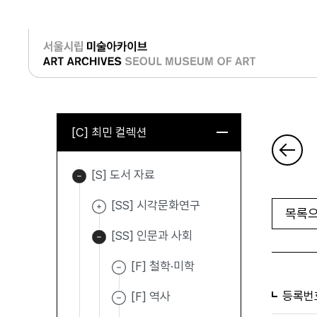
로그인
[C] 최민 컬렉션
[S] 도서 자료
[SS] 시각문화연구
목록으
[SS] 인문과 사회
[F] 철학·미학
등록번
[F] 역사