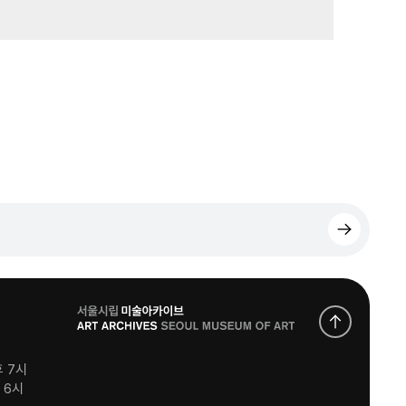
로
고
후 7시
후 6시