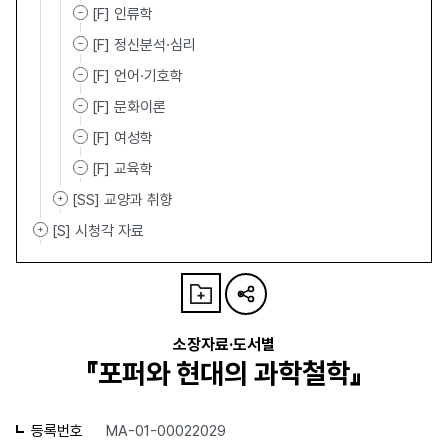
[F] 인류학
[F] 정신분석·심리
[F] 언어·기호학
[F] 문화이론
[F] 여성학
[F] 교육학
[SS] 교양과 취향
[S] 시청각 자료
소장자료·도서별
『포퍼와 현대의 과학철학』
등록번호
MA-01-00022029