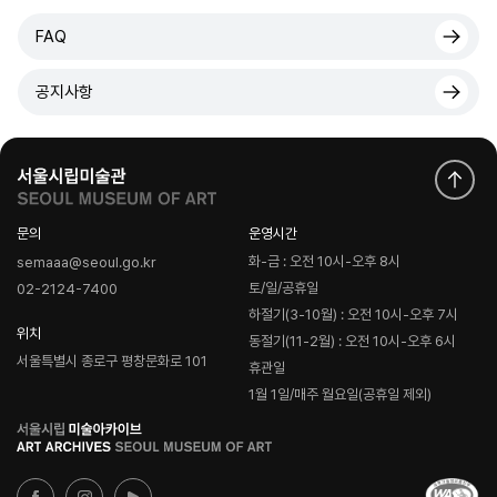
FAQ
공지사항
문의
운영시간
화-금 : 오전 10시-오후 8시
semaaa@seoul.go.kr
토/일/공휴일
02-2124-7400
하절기(3-10월) : 오전 10시-오후 7시
위치
동절기(11-2월) : 오전 10시-오후 6시
서울특별시 종로구 평창문화로 101
휴관일
1월 1일/매주 월요일(공휴일 제외)
로
고