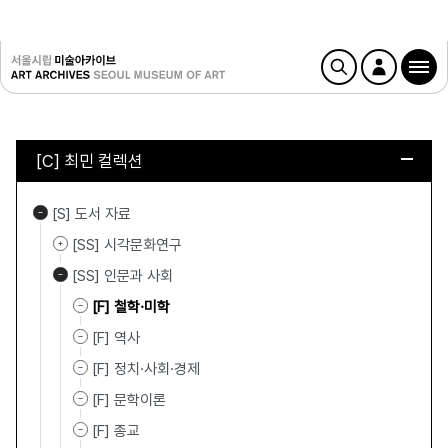
[C] 최민 컬렉션
[S] 도서 자료
[SS] 시각문화연구
[SS] 인문과 사회
[F] 철학·미학
[F] 역사
[F] 정치·사회·경제
[F] 문학이론
[F] 종교