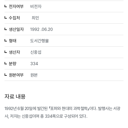
전자여부
비전자
수집처
최민
생산일자
1992 .06.20
형태
도서간행물
생산자
신중섭
분량
334
원본여부
원본
자료 내용
1992년 6월 20일에 발간된 『포퍼와 현대의 과학철학』이다. 발행사는 서광
사, 저자는 신중섭이며 총 334쪽으로 구성되어 있다.