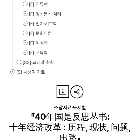
[F] 인류학
[F] 정신분석·심리
[F] 언어·기호학
[F] 문화이론
[F] 여성학
[F] 교육학
[SS] 교양과 취향
[S] 시청각 자료
소장자료·도서별
『40年国是反思丛书:
十年经济改革 : 历程, 现状, 问题,
出路』