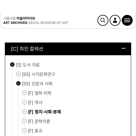
[C] 최민 컬렉션
[S] 도서 자료
[SS] 시각문화연구
[SS] 인문과 사회
[F] 철학·미학
[F] 역사
[F] 정치·사회·경제
[F] 문학이론
[F] 종교