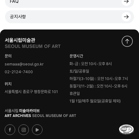
FAQ
공지사항
문의
운영시간
화-금 : 오전 10시-오후 8시
semaaa@seoul.go.kr
토/일/공휴일
02-2124-7400
하절기(3-10월) : 오전 10시-오후 7시
위치
동절기(11-2월) : 오전 10시-오후 6시
서울특별시 종로구 평창문화로 101
휴관일
1월 1일/매주 월요일(공휴일 제외)
로
고