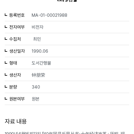
등록번호
MA-01-00021988
전자여부
비전자
수집처
최민
생산일자
1990.06
형태
도서간행물
생산자
钟朋荣
분량
340
원본여부
원본
자료 내용