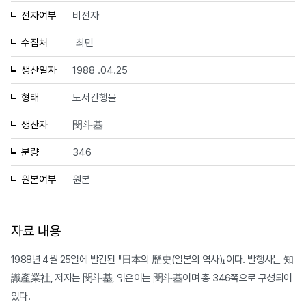
전자여부
비전자
수집처
최민
생산일자
1988 .04.25
형태
도서간행물
생산자
閔斗基
분량
346
원본여부
원본
자료 내용
1988년 4월 25일에 발간된 『日本의 歷史(일본의 역사)』이다. 발행사는 知
識產業社, 저자는 閔斗基, 엮은이는 閔斗基이며 총 346쪽으로 구성되어
있다.