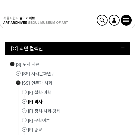
[C] 최민 컬렉션
[S] 도서 자료
[SS] 시각문화연구
[SS] 인문과 사회
[F] 철학·미학
[F] 역사
[F] 정치·사회·경제
[F] 문학이론
[F] 종교