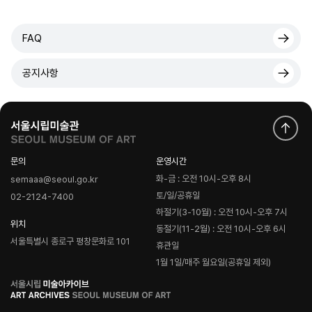
FAQ
공지사항
문의
운영시간
화-금 : 오전 10시-오후 8시
semaaa@seoul.go.kr
토/일/공휴일
02-2124-7400
하절기(3-10월) : 오전 10시-오후 7시
위치
동절기(11-2월) : 오전 10시-오후 6시
서울특별시 종로구 평창문화로 101
휴관일
1월 1일/매주 월요일(공휴일 제외)
로
고