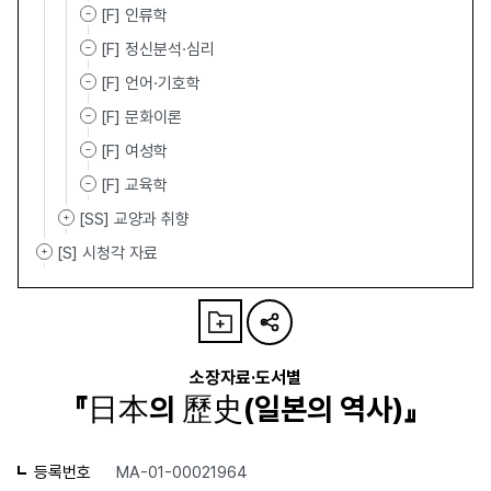
[F] 인류학
[F] 정신분석·심리
[F] 언어·기호학
[F] 문화이론
[F] 여성학
[F] 교육학
[SS] 교양과 취향
[S] 시청각 자료
소장자료·도서별
『日本의 歷史(일본의 역사)』
등록번호
MA-01-00021964