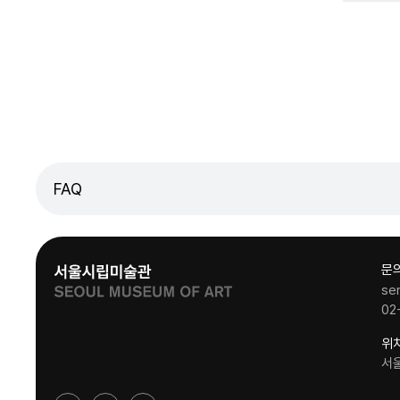
FAQ
문
se
02
위
서