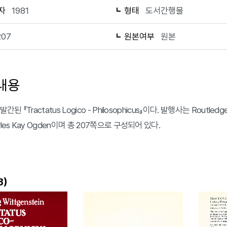
자
1981
형태
도서간행물
207
원본여부
원본
내용
발간된 『Tractatus Logico - Philosophicus』이다. 발행사는 Routled
rles Kay Ogden이며 총 207쪽으로 구성되어 있다.
)
3