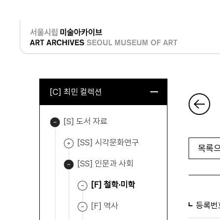
로그인
[C] 최민 컬렉션
[S] 도서 자료
[SS] 시각문화연구
목록으
[SS] 인문과 사회
[F] 철학·미학
등록번
[F] 역사