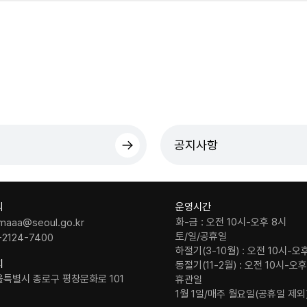
공지사항
의
운영시간
화-금 : 오전 10시-오후 8시
maaa@seoul.go.kr
토/일/공휴일
-2124-7400
하절기(3-10월) : 오전 10시-오
치
동절기(11-2월) : 오전 10시-오
울특별시 종로구 평창문화로 101
휴관일
1월 1일/매주 월요일(공휴일 제외