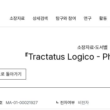
소장자료
상세검색
탐구와 참여
연구
활동
검색
소장자료·도서별
『Tractatus Logico - P
로 돌아가기
URL 복사
화면인쇄
호
MA-01-00021927
전자여부
비전자