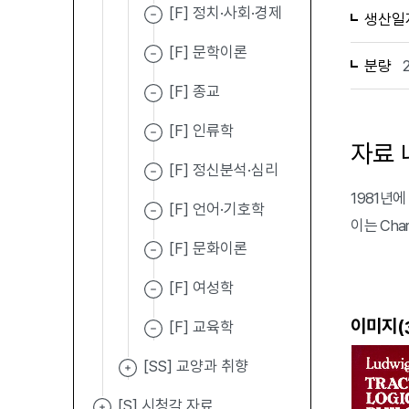
[F] 정치·사회·경제
생산일
[F] 문학이론
분량
[F] 종교
[F] 인류학
자료 
[F] 정신분석·심리
1981년에 
[F] 언어·기호학
이는 Cha
[F] 문화이론
[F] 여성학
이미지(
[F] 교육학
[SS] 교양과 취향
[S] 시청각 자료