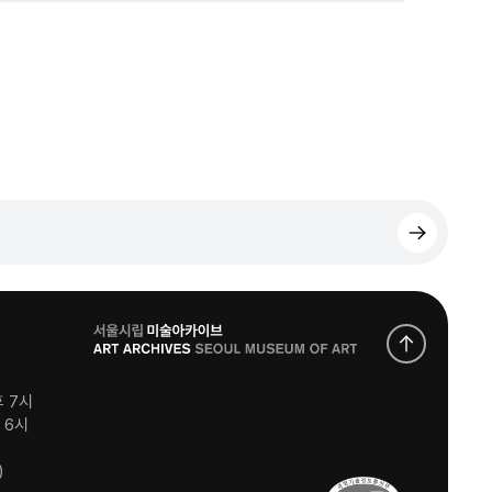
로
고
후 7시
후 6시
)