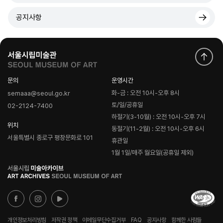
공지사항
문의
운영시간
화-금 : 오전 10시-오후 8시
semaaa@seoul.go.kr
토/일/공휴일
02-2124-7400
하절기(3-10월) : 오전 10시-오후 7시
위치
동절기(11-2월) : 오전 10시-오후 6시
서울특별시 종로구 평창문화로 101
휴관일
1월 1일/매주 월요일(공휴일 제외)
로
고
개인정보처리방침
저작권 정책
이메일무단수집거부
FAQ
공지사항
함께한 사람들