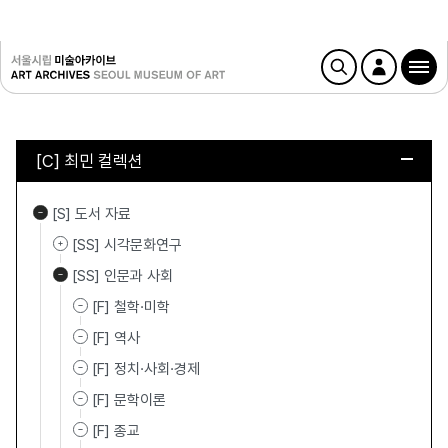
[C] 최민 컬렉션
[S] 도서 자료
[SS] 시각문화연구
[SS] 인문과 사회
[F] 철학·미학
[F] 역사
[F] 정치·사회·경제
[F] 문학이론
[F] 종교