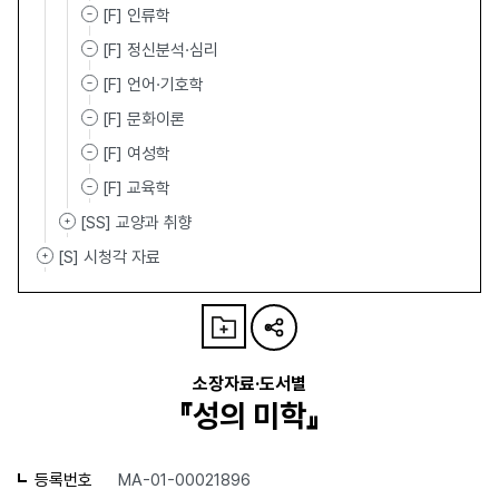
[F] 인류학
[F] 정신분석·심리
[F] 언어·기호학
[F] 문화이론
[F] 여성학
[F] 교육학
[SS] 교양과 취향
[S] 시청각 자료
소장자료·도서별
『성의 미학』
등록번호
MA-01-00021896