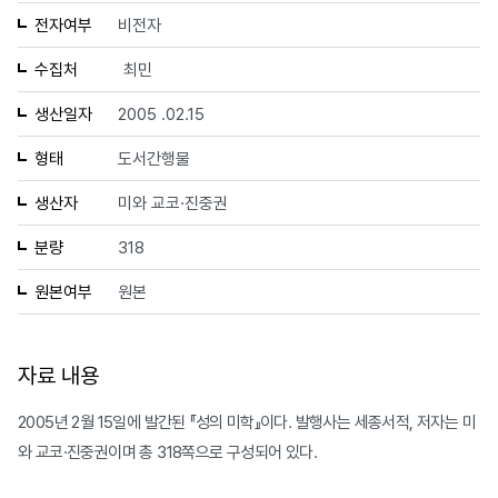
전자여부
비전자
수집처
최민
생산일자
2005 .02.15
형태
도서간행물
생산자
미와 교코·진중권
분량
318
원본여부
원본
자료 내용
2005년 2월 15일에 발간된 『성의 미학』이다. 발행사는 세종서적, 저자는 미
와 교코·진중권이며 총 318쪽으로 구성되어 있다.