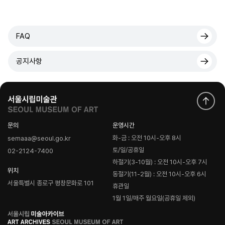
FAQ
공지사항
문의
운영시간
화-금 : 오전 10시-오후 8시
semaaa@seoul.go.kr
토/일/공휴일
02-2124-7400
하절기(3-10월) : 오전 10시-오후 7시
위치
동절기(11-2월) : 오전 10시-오후 6시
서울특별시 종로구 평창문화로 101
휴관일
1월 1일/매주 월요일(공휴일 제외)
로
고