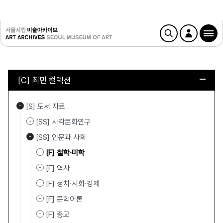
[C] 최민 컬렉션
[S] 도서 자료
[SS] 시각문화연구
[SS] 인문과 사회
[F] 철학·미학
[F] 역사
[F] 정치·사회·경제
[F] 문학이론
[F] 종교