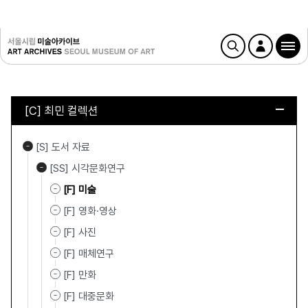
[C] 최민 컬렉션
[S] 도서 자료
[SS] 시각문화연구
[F] 미술
[F] 영화·영상
[F] 사진
[F] 매체연구
[F] 만화
[F] 대중문화