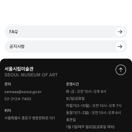
FAQ
공지사항
문의
운영시간
화-금 : 오전 10시-오후 8시
semaaa@seoul.go.kr
토/일/공휴일
02-2124-7400
하절기(3-10월) : 오전 10시-오후 7시
위치
동절기(11-2월) : 오전 10시-오후 6시
서울특별시 종로구 평창문화로 101
휴관일
1월 1일/매주 월요일(공휴일 제외)