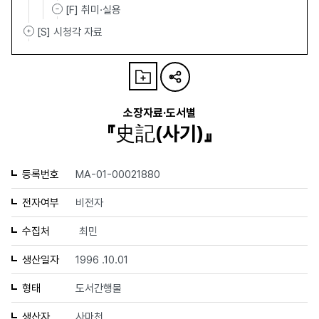
[F] 취미·실용
[S] 시청각 자료
소장자료·도서별
『史記(사기)』
등록번호
MA-01-00021880
전자여부
비전자
수집처
최민
생산일자
1996 .10.01
형태
도서간행물
생산자
사마천