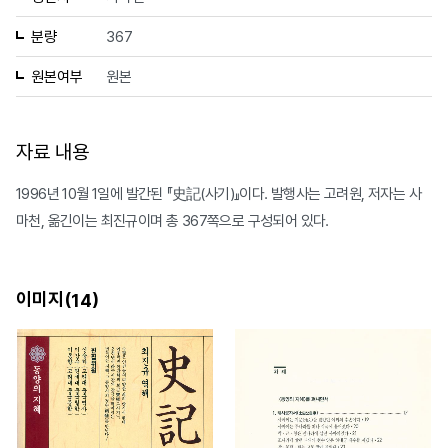
분량
367
원본여부
원본
자료 내용
1996년 10월 1일에 발간된 『史記(사기)』이다. 발행사는 고려원, 저자는 사
마천, 옮긴이는 최진규이며 총 367쪽으로 구성되어 있다.
이미지(
)
14