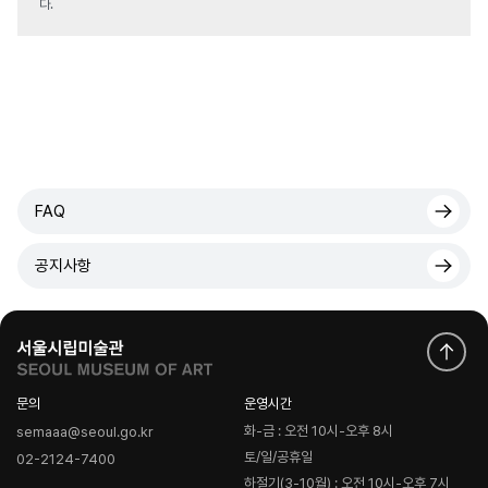
다.
FAQ
공지사항
문의
운영시간
화-금 : 오전 10시-오후 8시
semaaa@seoul.go.kr
토/일/공휴일
02-2124-7400
하절기(3-10월) : 오전 10시-오후 7시