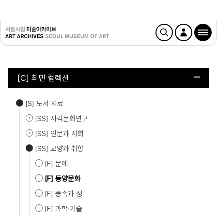
[C] 최민 컬렉션
[S] 도서 자료
[SS] 시각문화연구
[SS] 인문과 사회
[SS] 교양과 취향
[F] 문예
[F] 동양문화
[F] 풍속과 성
[F] 과학·기술