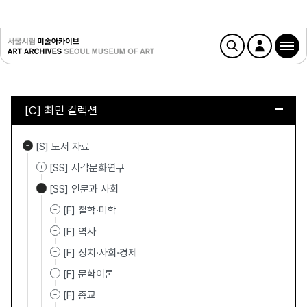
[C] 최민 컬렉션
[S] 도서 자료
[SS] 시각문화연구
[SS] 인문과 사회
[F] 철학·미학
[F] 역사
[F] 정치·사회·경제
[F] 문학이론
[F] 종교