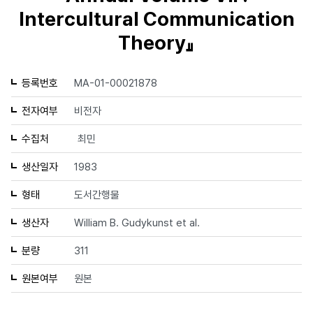
Intercultural Communication
Theory』
등록번호
MA-01-00021878
전자여부
비전자
수집처
최민
생산일자
1983
형태
도서간행물
생산자
William B. Gudykunst et al.
분량
311
원본여부
원본