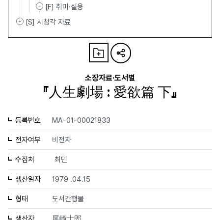
[F] 취미·실용
[S] 시청각 자료
소장자료·도서별
『人生劇場 : 愛欲篇 下』
등록번호
MA-01-00021833
전자여부
비전자
수집처
최민
생산일자
1979 .04.15
형태
도서간행물
생산자
尾崎士郎