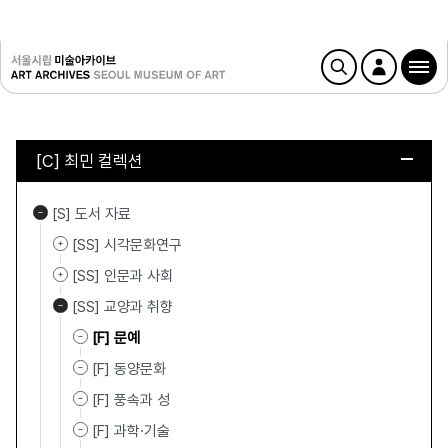
[C] 최민 컬렉션
[S] 도서 자료
[SS] 시각문화연구
[SS] 인문과 사회
[SS] 교양과 취향
[F] 문예
[F] 동양문화
[F] 풍속과 성
[F] 과학·기술