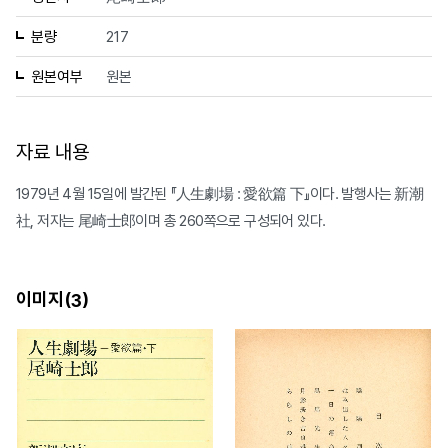
분량
217
원본여부
원본
자료 내용
1979년 4월 15일에 발간된 『人生劇場 : 愛欲篇 下』이다. 발행사는 新潮
社, 저자는 尾崎士郎이며 총 260쪽으로 구성되어 있다.
이미지(
)
3