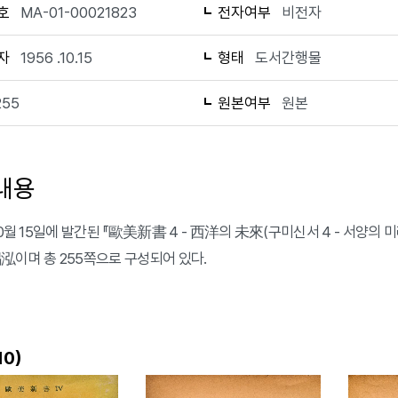
호
MA-01-00021823
전자여부
비전자
자
1956 .10.15
형태
도서간행물
255
원본여부
원본
내용
10월 15일에 발간된 『歐美新書 4 - 西洋의 未來(구미신서 4 - 서양의 미
泓이며 총 255쪽으로 구성되어 있다.
)
10