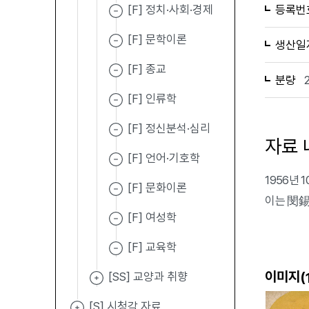
[F] 정치·사회·경제
등록번
[F] 문학이론
생산일
[F] 종교
분량
[F] 인류학
[F] 정신분석·심리
자료 
[F] 언어·기호학
1956년 
[F] 문화이론
이는 閔錫
[F] 여성학
[F] 교육학
이미지(
[SS] 교양과 취향
[S] 시청각 자료