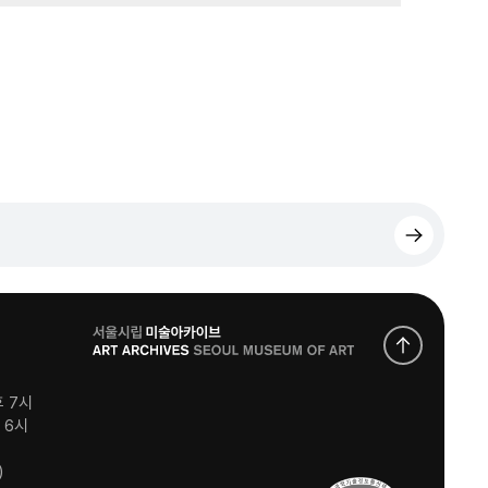
로
고
후 7시
후 6시
)