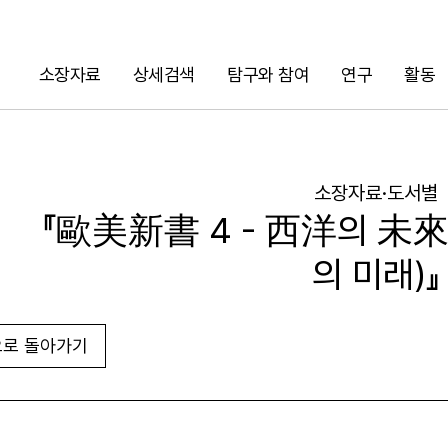
소장자료
상세검색
탐구와 참여
연구
활동
검색
소장자료·도서별
『歐美新書 4 - 西洋의 未來
의 미래)』
로 돌아가기
URL 복사
화면인쇄