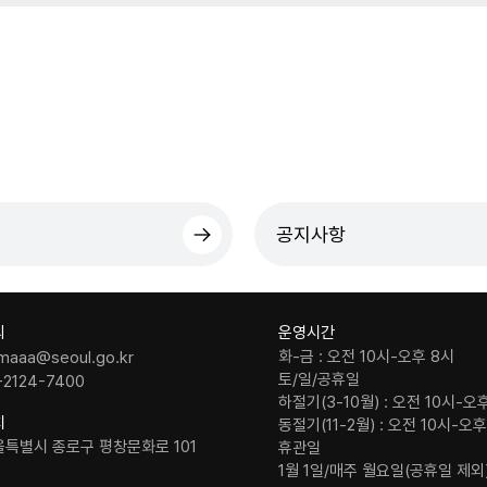
공지사항
의
운영시간
화-금 : 오전 10시-오후 8시
maaa@seoul.go.kr
토/일/공휴일
-2124-7400
하절기(3-10월) : 오전 10시-오
치
동절기(11-2월) : 오전 10시-오
울특별시 종로구 평창문화로 101
휴관일
1월 1일/매주 월요일(공휴일 제외