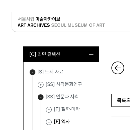
로그인
[C] 최민 컬렉션
[S] 도서 자료
[SS] 시각문화연구
[SS] 인문과 사회
목록으
[F] 철학·미학
[F] 역사