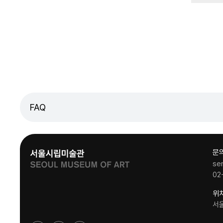
FAQ
문
se
02
위
서