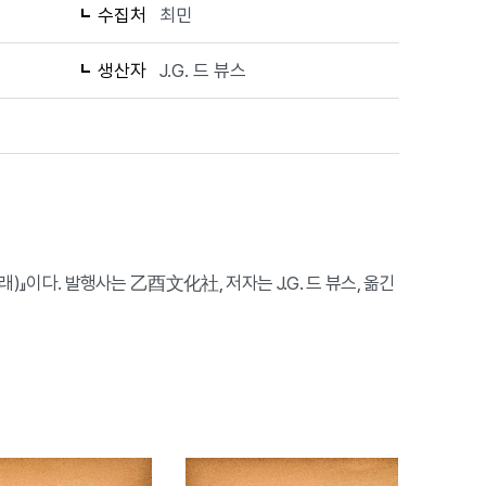
수집처
최민
생산자
J.G. 드 뷰스
래)』이다. 발행사는 乙酉文化社, 저자는 J.G. 드 뷰스, 옮긴