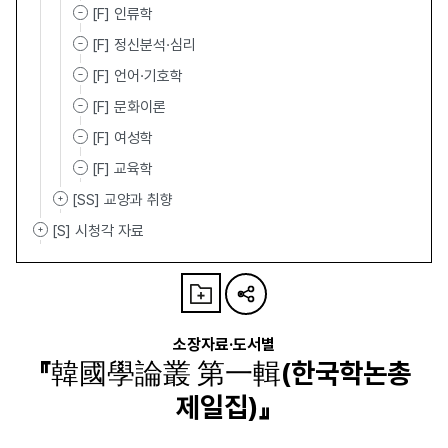
[F] 인류학
[F] 정신분석·심리
[F] 언어·기호학
[F] 문화이론
[F] 여성학
[F] 교육학
[SS] 교양과 취향
[S] 시청각 자료
소장자료·도서별
『韓國學論叢 第一輯(한국학논총
제일집)』