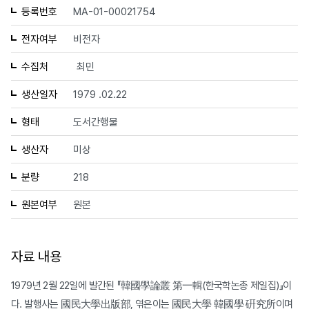
등록번호
MA-01-00021754
전자여부
비전자
수집처
최민
생산일자
1979 .02.22
형태
도서간행물
생산자
미상
분량
218
원본여부
원본
자료 내용
1979년 2월 22일에 발간된 『韓國學論叢 第一輯(한국학논총 제일집)』이
다. 발행사는 國民大學出版部, 엮은이는 國民大學 韓國學 硏究所이며