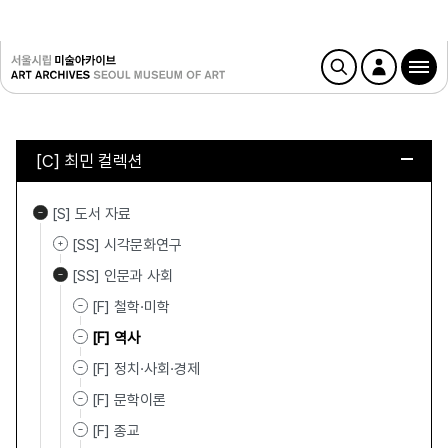
[C] 최민 컬렉션
[S] 도서 자료
[SS] 시각문화연구
[SS] 인문과 사회
[F] 철학·미학
[F] 역사
[F] 정치·사회·경제
[F] 문학이론
[F] 종교