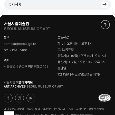
공지사항
문의
운영시간
화-금 : 오전 10시-오후 8시
semaaa@seoul.go.kr
토/일/공휴일
02-2124-7400
하절기(3-10월) : 오전 10시-오후 7시
위치
동절기(11-2월) : 오전 10시-오후 6시
서울특별시 종로구 평창문화로 101
휴관일
1월 1일/매주 월요일(공휴일 제외)
로
고
개인정보처리방침
저작권 정책
이메일무단수집거부
FAQ
공지사항
함께한 사람들
© ART ARCHIVES, SEOUL MUSEUM OF ART All rights reserved