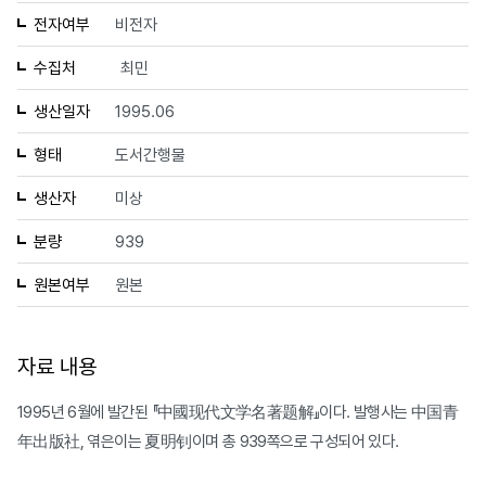
전자여부
비전자
수집처
최민
생산일자
1995.06
형태
도서간행물
생산자
미상
분량
939
원본여부
원본
자료 내용
1995년 6월에 발간된 『中國现代文学名著题解』이다. 발행사는 中国青
年出版社, 엮은이는 夏明钊이며 총 939쪽으로 구성되어 있다.