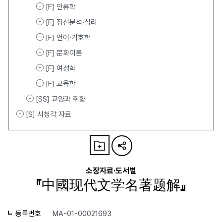
[F] 인류학
[F] 정신분석·심리
[F] 언어·기호학
[F] 문화이론
[F] 여성학
[F] 교육학
[SS] 교양과 취향
[S] 시청각 자료
소장자료·도서별
『中國现代文学名著题解』
등록번호
MA-01-00021693