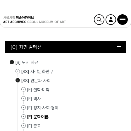
[C] 최민 컬렉션
[S] 도서 자료
[SS] 시각문화연구
[SS] 인문과 사회
[F] 철학·미학
[F] 역사
[F] 정치·사회·경제
[F] 문학이론
[F] 종교