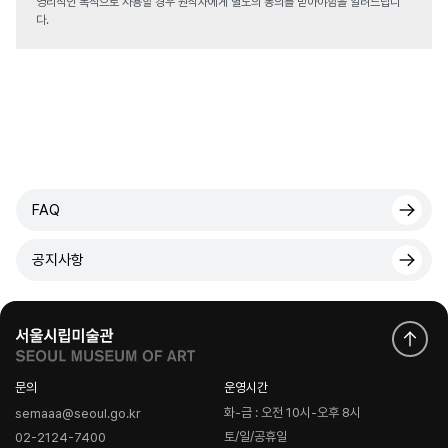
영리적인 목적으로 사용할 경우 원작자에게 별도의 동의를 받아야함을 알려드립니
다.
FAQ
공지사항
문의
운영시간
화-금 : 오전 10시-오후 8시
semaaa@seoul.go.kr
토/일/공휴일
02-2124-7400