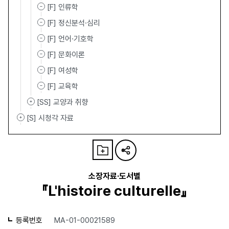
[F] 인류학
[F] 정신분석·심리
[F] 언어·기호학
[F] 문화이론
[F] 여성학
[F] 교육학
[SS] 교양과 취향
[S] 시청각 자료
소장자료·도서별
『L'histoire culturelle』
등록번호
MA-01-00021589