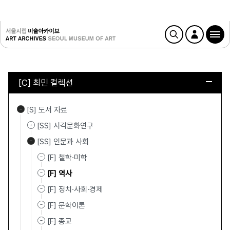
[C] 최민 컬렉션
[S] 도서 자료
[SS] 시각문화연구
[SS] 인문과 사회
[F] 철학·미학
[F] 역사
[F] 정치·사회·경제
[F] 문학이론
[F] 종교