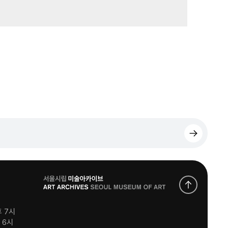
로
고
후 7시
후 6시