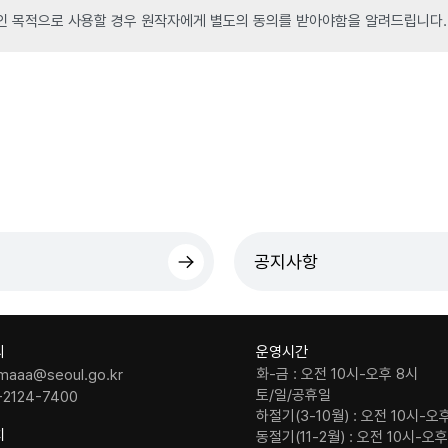
인 목적으로 사용할 경우 원작자에게 별도의 동의를 받아야함을 알려드립니다.
공지사항
의
운영시간
화-금 : 오전 10시-오후 8시
maaa@seoul.go.kr
토/일/공휴일
-2124-7400
하절기(3-10월) : 오전 10시-오
치
동절기(11-2월) : 오전 10시-오