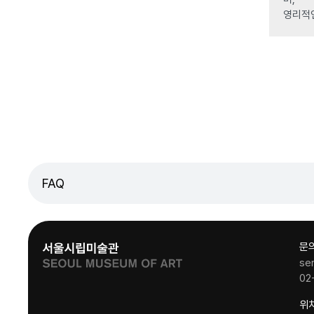
영리적
FAQ
문
se
02
위