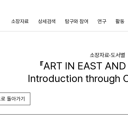
소장자료
상세검색
탐구와 참여
연구
활동
검색
소장자료·도서별
『ART IN EAST AND
Introduction through
로 돌아가기
URL 복사
화면인쇄