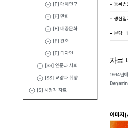
[F] 매체연구
등록번
[F] 만화
생산일
[F] 대중문화
분량
[F] 건축
[F] 디자인
자료 
[SS] 인문과 사회
1964년에 
[SS] 교양과 취향
Benjami
[S] 시청각 자료
이미지(