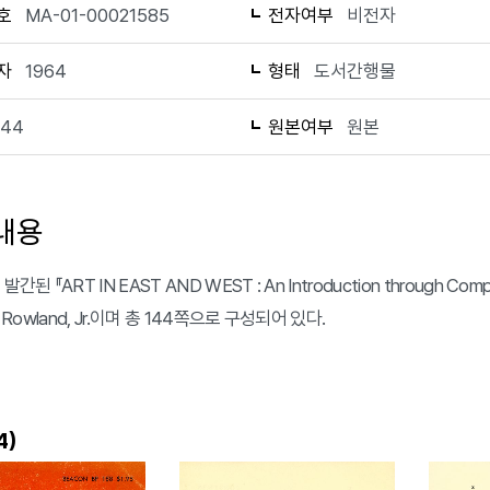
호
MA-01-00021585
전자여부
비전자
자
1964
형태
도서간행물
144
원본여부
원본
내용
발간된 『ART IN EAST AND WEST : An Introduction through 
n Rowland, Jr.이며 총 144쪽으로 구성되어 있다.
)
4