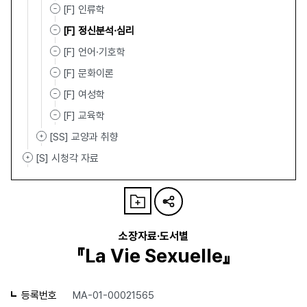
[F] 인류학
[F] 정신분석·심리
[F] 언어·기호학
[F] 문화이론
[F] 여성학
[F] 교육학
[SS] 교양과 취향
[S] 시청각 자료
소장자료·도서별
『La Vie Sexuelle』
등록번호
MA-01-00021565