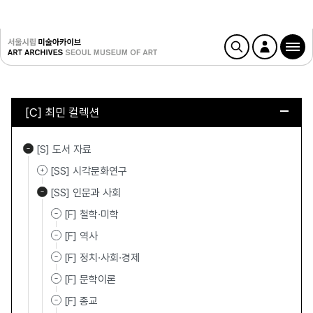
[C] 최민 컬렉션
[S] 도서 자료
[SS] 시각문화연구
[SS] 인문과 사회
[F] 철학·미학
[F] 역사
[F] 정치·사회·경제
[F] 문학이론
[F] 종교