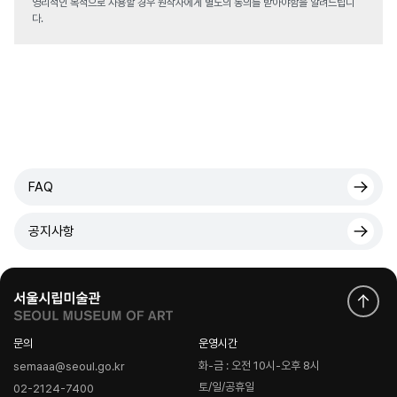
영리적인 목적으로 사용할 경우 원작자에게 별도의 동의를 받아야함을 알려드립니
다.
FAQ
공지사항
문의
운영시간
화-금 : 오전 10시-오후 8시
semaaa@seoul.go.kr
토/일/공휴일
02-2124-7400