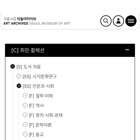
[C] 최민 컬렉션
[S] 도서 자료
[SS] 시각문화연구
[SS] 인문과 사회
[F] 철학·미학
[F] 역사
[F] 정치·사회·경제
[F] 문학이론
[F] 종교