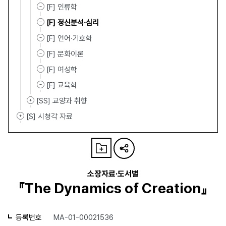
[F] 인류학
[F] 정신분석·심리
[F] 언어·기호학
[F] 문화이론
[F] 여성학
[F] 교육학
[SS] 교양과 취향
[S] 시청각 자료
소장자료·도서별
『The Dynamics of Creation』
등록번호
MA-01-00021536