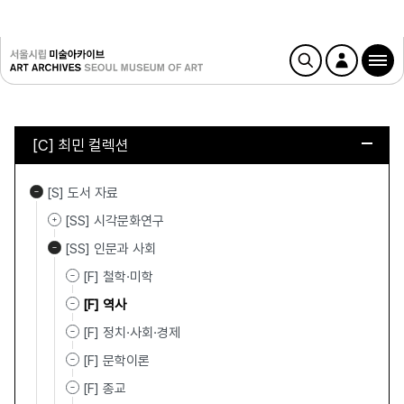
[C] 최민 컬렉션
[S] 도서 자료
[SS] 시각문화연구
[SS] 인문과 사회
[F] 철학·미학
[F] 역사
[F] 정치·사회·경제
[F] 문학이론
[F] 종교