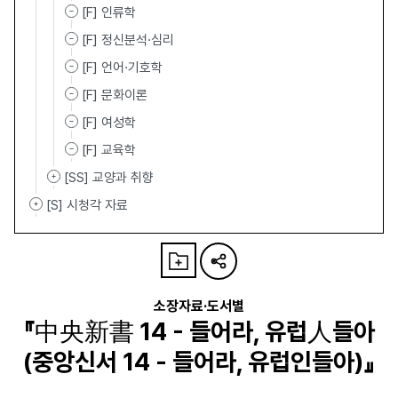
[F] 인류학
[F] 정신분석·심리
[F] 언어·기호학
[F] 문화이론
[F] 여성학
[F] 교육학
[SS] 교양과 취향
[S] 시청각 자료
소장자료·도서별
『中央新書 14 - 들어라, 유럽人들아
(중앙신서 14 - 들어라, 유럽인들아)』