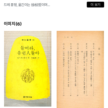
드레 퐁탱, 옮긴이는 徐楨哲이며...
더 보기
이미지(
)
6