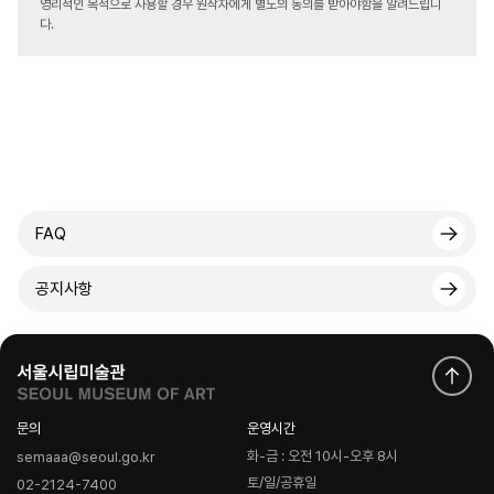
영리적인 목적으로 사용할 경우 원작자에게 별도의 동의를 받아야함을 알려드립니
다.
FAQ
공지사항
문의
운영시간
화-금 : 오전 10시-오후 8시
semaaa@seoul.go.kr
토/일/공휴일
02-2124-7400