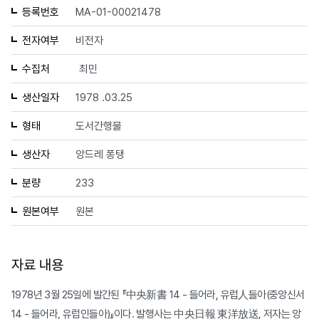
등록번호
MA-01-00021478
전자여부
비전자
수집처
최민
생산일자
1978 .03.25
형태
도서간행물
생산자
앙드레 퐁탱
분량
233
원본여부
원본
자료 내용
1978년 3월 25일에 발간된 『中央新書 14 - 들어라, 유럽人들아(중앙신서
14 - 들어라, 유럽인들아)』이다. 발행사는 中央日報 東洋放送, 저자는 앙