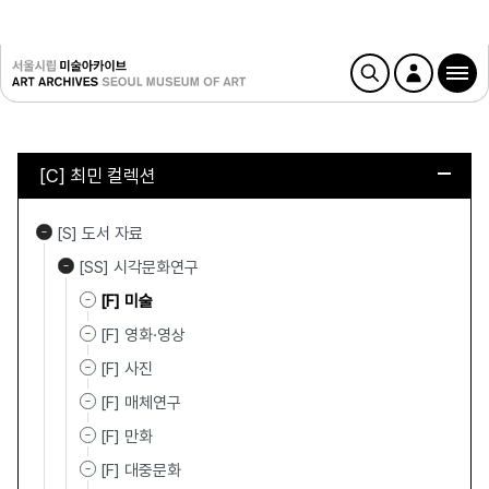
[C] 최민 컬렉션
[S] 도서 자료
[SS] 시각문화연구
[F] 미술
[F] 영화·영상
[F] 사진
[F] 매체연구
[F] 만화
[F] 대중문화