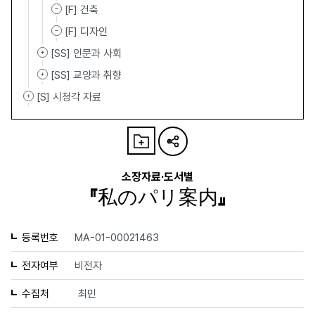
[F] 건축
[F] 디자인
[SS] 인문과 사회
[SS] 교양과 취향
[S] 시청각 자료
소장자료·도서별
『私のパリ案内』
등록번호
MA-01-00021463
전자여부
비전자
수집처
최민