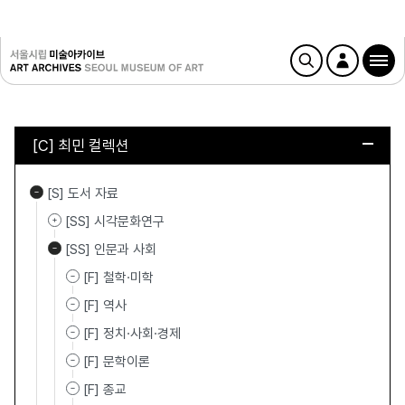
[C] 최민 컬렉션
[S] 도서 자료
[SS] 시각문화연구
[SS] 인문과 사회
[F] 철학·미학
[F] 역사
[F] 정치·사회·경제
[F] 문학이론
[F] 종교