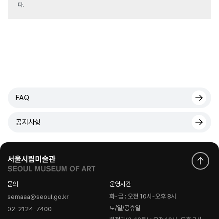
다.
FAQ
공지사항
문의
운영시간
화-금 : 오전 10시-오후 8시
semaaa@seoul.go.kr
토/일/공휴일
02-2124-7400