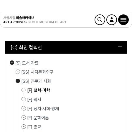
[C] 최민 컬렉션
[S] 도서 자료
[SS] 시각문화연구
[SS] 인문과 사회
[F] 철학·미학
[F] 역사
[F] 정치·사회·경제
[F] 문학이론
[F] 종교