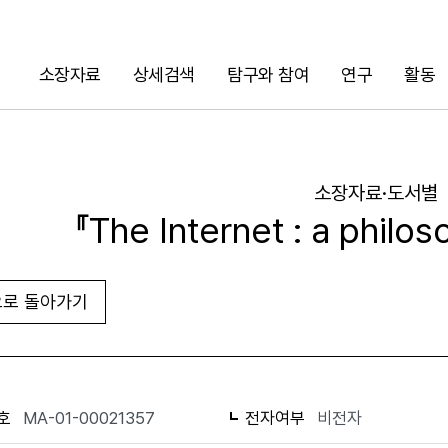
소장자료
상세검색
탐구와 참여
연구
활동
검색
소장자료·도서별
『The Internet : a philos
로 돌아가기
URL 복사
화면인쇄
호
MA-01-00021357
전자여부
비전자