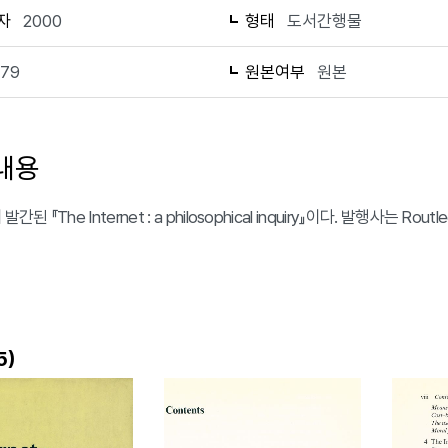
자
2000
형태
도서간행물
179
원본여부
원본
내용
발간된 『The Internet : a philosophical inquiry』이다. 발행사는 
)
5