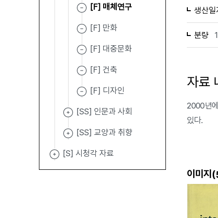
[F] 매체연구
생산일
[F] 만화
분량
[F] 대중문화
[F] 건축
자료 
[F] 디자인
2000년에 
[SS] 인문과 사회
있다.
[SS] 교양과 취향
[S] 시청각 자료
이미지(