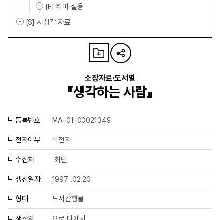
[F] 취미·실용
[S] 시청각 자료
소장자료·도서별
『생각하는 사람』
등록번호
MA-01-00021349
전자여부
비전자
수집처
최민
생산일자
1997 .02.20
형태
도서간행물
생산자
요로 다케시