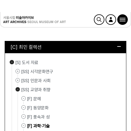
[C] 최민 컬렉션
[S] 도서 자료
[SS] 시각문화연구
[SS] 인문과 사회
[SS] 교양과 취향
[F] 문예
[F] 동양문화
[F] 풍속과 성
[F] 과학·기술