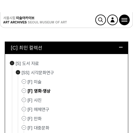
[C] 최민 컬렉션
[S] 도서 자료
[SS] 시각문화연구
[F] 미술
[F] 영화·영상
[F] 사진
[F] 매체연구
[F] 만화
[F] 대중문화