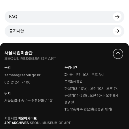
FAQ
공지사항
문의
운영시간
화-금 : 오전 10시-오후 8시
semaaa@seoul.go.kr
토/일/공휴일
02-2124-7400
하절기(3-10월) : 오전 10시-오후 7시
위치
동절기(11-2월) : 오전 10시-오후 6시
서울특별시 종로구 평창문화로 101
휴관일
1월 1일/매주 월요일(공휴일 제외)
로
고