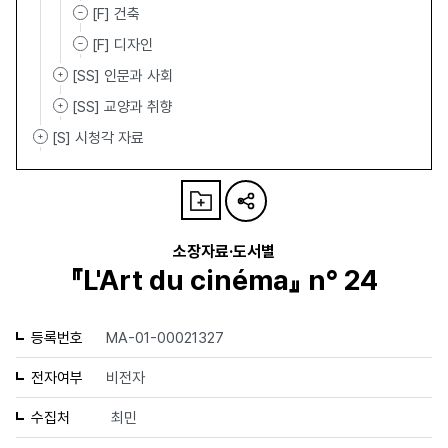
[F] 건축
[F] 디자인
[SS] 인문과 사회
[SS] 교양과 취향
[S] 시청각 자료
소장자료·도서별
『L'Art du cinéma』 n° 24
등록번호
MA-01-00021327
전자여부
비전자
수집처
최민