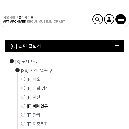
[C] 최민 컬렉션
[S] 도서 자료
[SS] 시각문화연구
[F] 미술
[F] 영화·영상
[F] 사진
[F] 매체연구
[F] 만화
[F] 대중문화