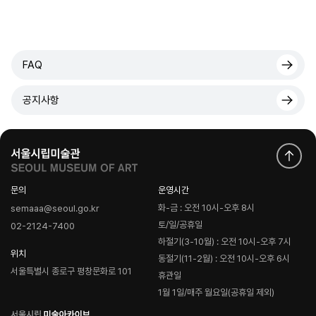
FAQ
공지사항
문의
운영시간
화-금 : 오전 10시-오후 8시
semaaa@seoul.go.kr
토/일/공휴일
02-2124-7400
하절기(3-10월) : 오전 10시-오후 7시
위치
동절기(11-2월) : 오전 10시-오후 6시
서울특별시 종로구 평창문화로 101
휴관일
1월 1일/매주 월요일(공휴일 제외)
로