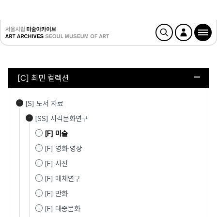
[C] 최민 컬렉션
[S] 도서 자료
[SS] 시각문화연구
[F] 미술
[F] 영화·영상
[F] 사진
[F] 매체연구
[F] 만화
[F] 대중문화