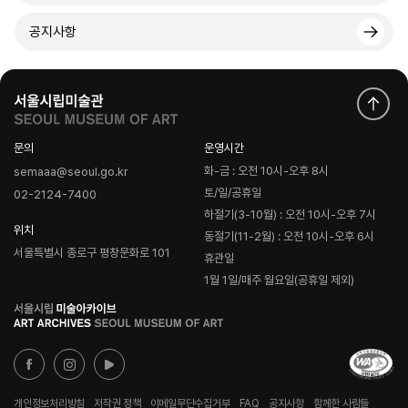
공지사항
문의
운영시간
화-금 : 오전 10시-오후 8시
semaaa@seoul.go.kr
토/일/공휴일
02-2124-7400
하절기(3-10월) : 오전 10시-오후 7시
위치
동절기(11-2월) : 오전 10시-오후 6시
서울특별시 종로구 평창문화로 101
휴관일
1월 1일/매주 월요일(공휴일 제외)
로
고
개인정보처리방침
저작권 정책
이메일무단수집거부
FAQ
공지사항
함께한 사람들