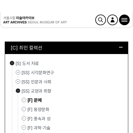
[C] 최민 컬렉션
[S] 도서 자료
[SS] 시각문화연구
[SS] 인문과 사회
[SS] 교양과 취향
[F] 문예
[F] 동양문화
[F] 풍속과 성
[F] 과학·기술