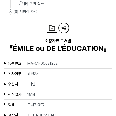
[F] 취미·실용
[S] 시청각 자료
소장자료·도서별
『ÉMILE ou DE L'ÉDUCATION』
등록번호
MA-01-00021252
전자여부
비전자
수집처
최민
생산일자
1914
형태
도서간행물
생산자
J.-J. ROUSSEAU