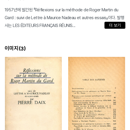
1957년에 발간된 『Réflexions sur la méthode de Roger Martin du
Gard : suivi de Lettre à Maurice Nadeau et autres essais』이다. 발행
사는 LES ÉDITEURS FRANÇAIS RÉUNIS...
더 보기
이미지(
)
3