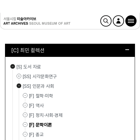
[C] 최민 컬렉션
[S] 도서 자료
[SS] 시각문화연구
[SS] 인문과 사회
[F] 철학·미학
[F] 역사
[F] 정치·사회·경제
[F] 문학이론
[F] 종교