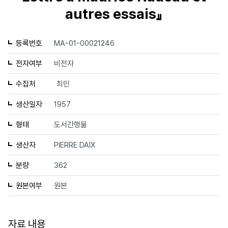
autres essais』
등록번호
MA-01-00021246
전자여부
비전자
수집처
최민
생산일자
1957
형태
도서간행물
생산자
PIERRE DAIX
분량
362
원본여부
원본
자료 내용