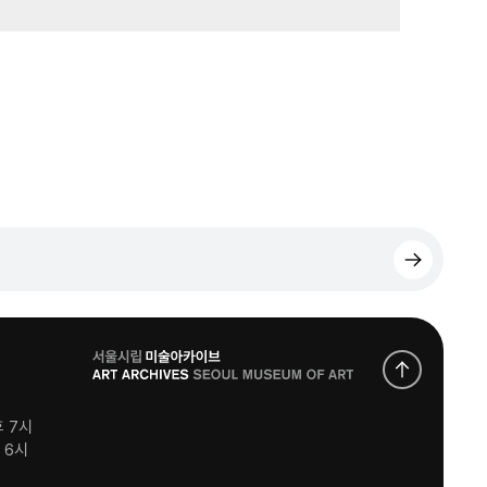
로
고
후 7시
후 6시