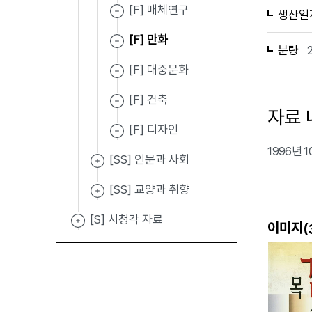
[F] 매체연구
생산일
[F] 만화
분량
[F] 대중문화
[F] 건축
자료 
[F] 디자인
1996년 
[SS] 인문과 사회
[SS] 교양과 취향
[S] 시청각 자료
이미지(