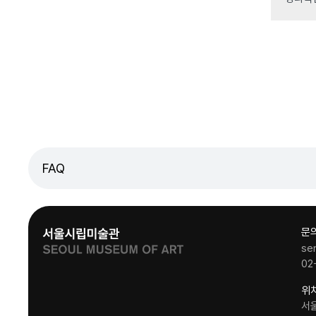
FAQ
문
se
02
위
서