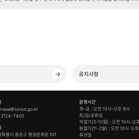
공지사항
의
운영시간
화-금 : 오전 10시-오후 8시
maaa@seoul.go.kr
토/일/공휴일
-2124-7400
하절기(3-10월) : 오전 10시-오
치
동절기(11-2월) : 오전 10시-오
울특별시 종로구 평창문화로 101
휴관일