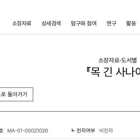
소장자료
상세검색
탐구와 참여
연구
활동
검색
소장자료·도서별
『목 긴 사나
로 돌아가기
URL 복사
화면인쇄
호
MA-01-00021026
전자여부
비전자