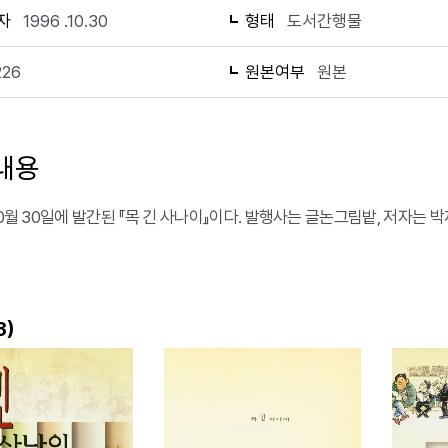
자
1996 .10.30
형태
도서간행물
226
원본여부
원본
내용
10월 30일에 발간된 『목 긴 사나이』이다. 발행사는 글논그림밭, 저자는 
)
3