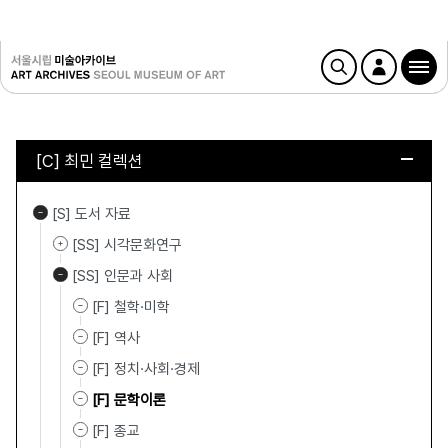
[C] 최민 컬렉션
[S] 도서 자료
[SS] 시각문화연구
[SS] 인문과 사회
[F] 철학·미학
[F] 역사
[F] 정치·사회·경제
[F] 문학이론
[F] 종교