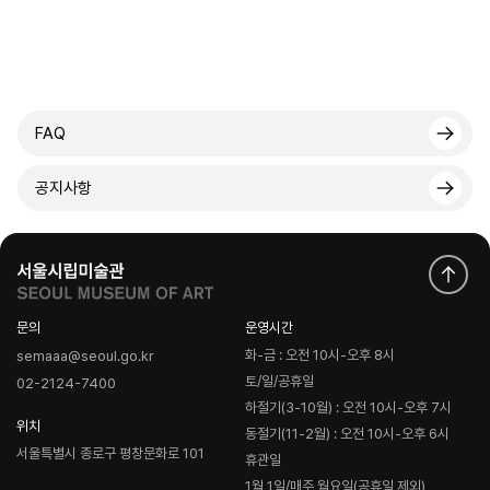
FAQ
공지사항
문의
운영시간
화-금 : 오전 10시-오후 8시
semaaa@seoul.go.kr
토/일/공휴일
02-2124-7400
하절기(3-10월) : 오전 10시-오후 7시
위치
동절기(11-2월) : 오전 10시-오후 6시
서울특별시 종로구 평창문화로 101
휴관일
1월 1일/매주 월요일(공휴일 제외)