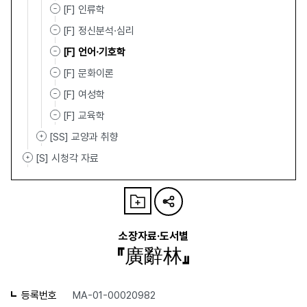
[F] 인류학
[F] 정신분석·심리
[F] 언어·기호학
[F] 문화이론
[F] 여성학
[F] 교육학
[SS] 교양과 취향
[S] 시청각 자료
소장자료·도서별
『廣辭林』
등록번호
MA-01-00020982