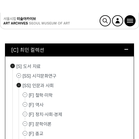
[C] 최민 컬렉션
[S] 도서 자료
[SS] 시각문화연구
[SS] 인문과 사회
[F] 철학·미학
[F] 역사
[F] 정치·사회·경제
[F] 문학이론
[F] 종교