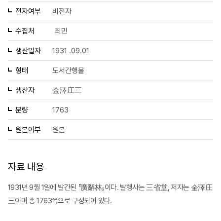
전자여부
비전자
수집처
최민
생산일자
1931 .09.01
형태
도서간행물
생산자
金澤庄三
분량
1763
원본여부
원본
자료 내용
1931년 9월 1일에 발간된 『廣辭林』이다. 발행사는 三省堂, 저자는 金澤庄
三이며 총 1763쪽으로 구성되어 있다.