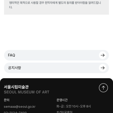
영리적인 목적으로 사용할 경우 원작자에게 별도의 동의를 받아야함을 알려드립니
다.
FAQ
공지사항
문의
운영시간
화-금 : 오전 10시-오후 8시
semaaa@seoul.go.kr
토/일/공휴일
02-2124-7400