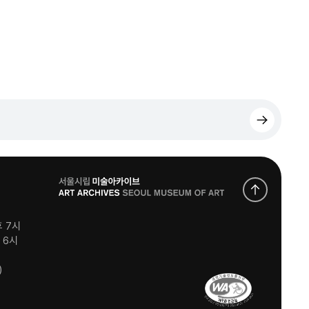
로
고
후 7시
후 6시
)