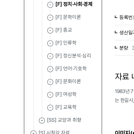
[F] 정치·사회·경제
[F] 문학이론
등록번
[F] 종교
생산일
[F] 인류학
분량
[F] 정신분석·심리
[F] 언어·기호학
자료 
[F] 문화이론
1983년 
[F] 여성학
는 한길사
[F] 교육학
[SS] 교양과 취향
이미지(
[S] 시청각 자료