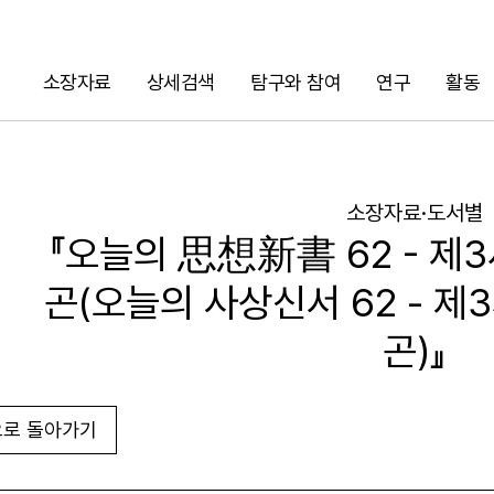
소장자료
상세검색
탐구와 참여
연구
활동
검색
소장자료·도서별
『오늘의 思想新書 62 - 제
곤(오늘의 사상신서 62 - 
곤)』
로 돌아가기
URL 복사
화면인쇄