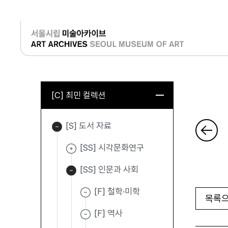
로그인
[C] 최민 컬렉션
[S] 도서 자료
[SS] 시각문화연구
[SS] 인문과 사회
[F] 철학·미학
목록으
[F] 역사