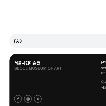
FAQ
문
se
02
위
서