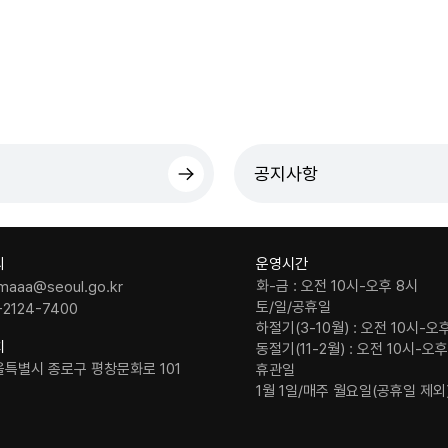
공지사항
의
운영시간
화-금 : 오전 10시-오후 8시
maaa@seoul.go.kr
토/일/공휴일
-2124-7400
하절기(3-10월) : 오전 10시-오
치
동절기(11-2월) : 오전 10시-오
울특별시 종로구 평창문화로 101
휴관일
1월 1일/매주 월요일(공휴일 제외