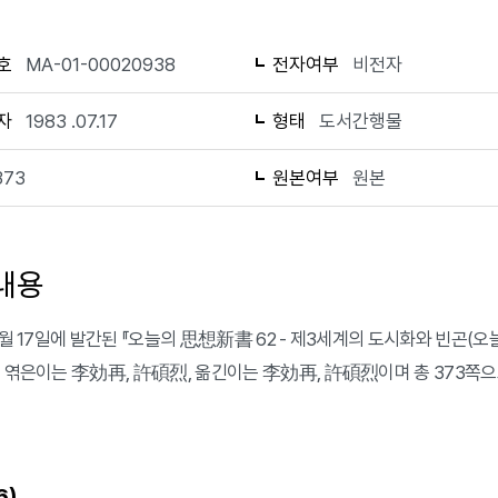
호
MA-01-00020938
전자여부
비전자
자
1983 .07.17
형태
도서간행물
373
원본여부
원본
내용
7월 17일에 발간된 『오늘의 思想新書 62 - 제3세계의 도시화와 빈곤(오
, 엮은이는 李効再, 許碩烈, 옮긴이는 李効再, 許碩烈이며 총 373쪽으
)
6