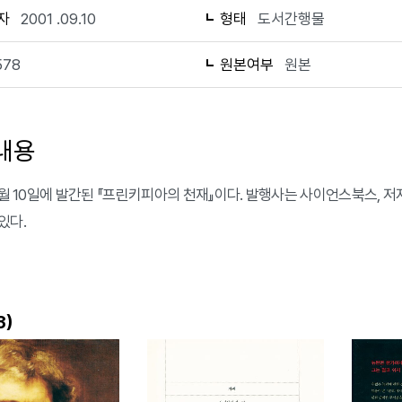
자
2001 .09.10
형태
도서간행물
578
원본여부
원본
내용
 9월 10일에 발간된 『프린키피아의 천재』이다. 발행사는 사이언스북스, 
있다.
)
3