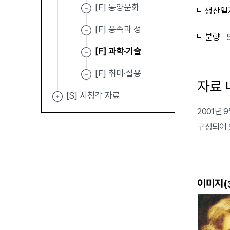
[F] 동양문화
생산일
[F] 풍속과 성
분량
[F] 과학·기술
[F] 취미·실용
자료 
[S] 시청각 자료
2001년
구성되어 
이미지(