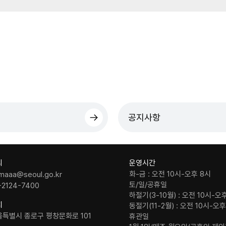
공지사항
의
운영시간
화-금 : 오전 10시-오후 8시
maaa@seoul.go.kr
토/일/공휴일
-2124-7400
하절기(3-10월) : 오전 10시-오
치
동절기(11-2월) : 오전 10시-오
울특별시 종로구 평창문화로 101
휴관일