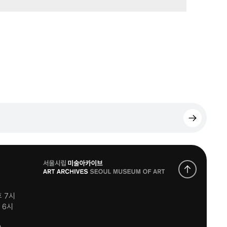
로
고
후 7시
후 6시