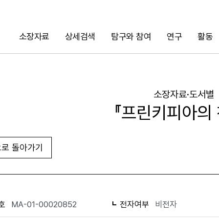
소장자료
상세검색
탐구와 참여
연구
활동
검색
소장자료·도서별
『프린키피아의 
로 돌아가기
URL 복사
화면인쇄
호
MA-01-00020852
전자여부
비전자