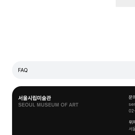
FAQ
문
se
02
위
서