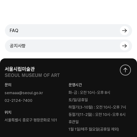
FAQ
공지사항
문의
운영시간
화-금 : 오전 10시-오후 8시
semaaa@seoul.go.kr
토/일/공휴일
02-2124-7400
하절기(3-10월) : 오전 10시-오후 7시
위치
동절기(11-2월) : 오전 10시-오후 6시
서울특별시 종로구 평창문화로 101
휴관일
1월 1일/매주 월요일(공휴일 제외)
로