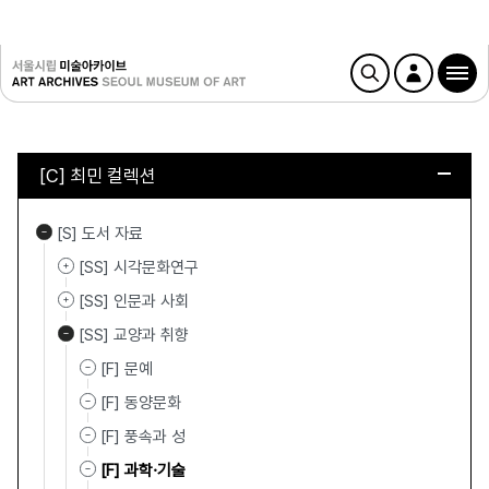
[C] 최민 컬렉션
[S] 도서 자료
[SS] 시각문화연구
[SS] 인문과 사회
[SS] 교양과 취향
[F] 문예
[F] 동양문화
[F] 풍속과 성
[F] 과학·기술