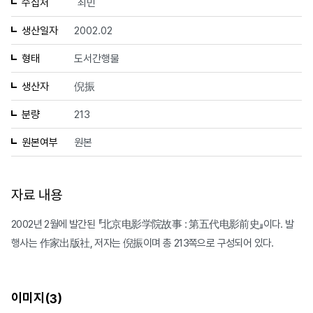
수집처
최민
생산일자
2002.02
형태
도서간행물
생산자
倪振
분량
213
원본여부
원본
자료 내용
2002년 2월에 발간된 『北京电影学院故事 : 第五代电影前史』이다. 발
행사는 作家出版社, 저자는 倪振이며 총 213쪽으로 구성되어 있다.
이미지(
)
3