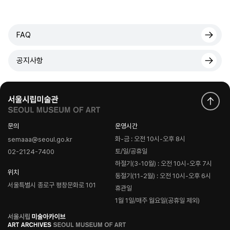
FAQ
공지사항
문의
운영시간
화-금 : 오전 10시-오후 8시
semaaa@seoul.go.kr
토/일/공휴일
02-2124-7400
하절기(3-10월) : 오전 10시-오후 7시
위치
동절기(11-2월) : 오전 10시-오후 6시
서울특별시 종로구 평창문화로 101
휴관일
1월 1일/매주 월요일(공휴일 제외)
로
고