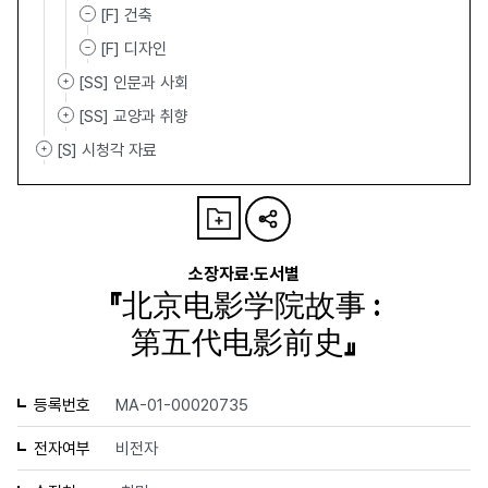
[F] 건축
[F] 디자인
[SS] 인문과 사회
[SS] 교양과 취향
[S] 시청각 자료
소장자료·도서별
『北京电影学院故事 :
第五代电影前史』
등록번호
MA-01-00020735
전자여부
비전자