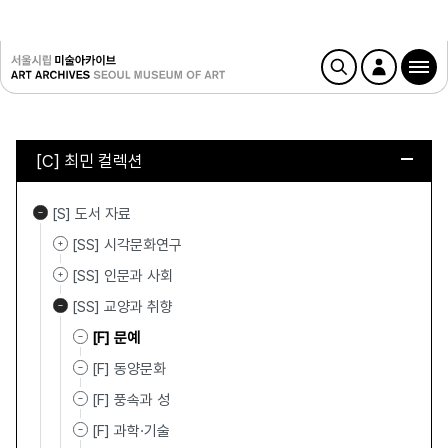
[C] 최민 컬렉션
[S] 도서 자료
[SS] 시각문화연구
[SS] 인문과 사회
[SS] 교양과 취향
[F] 문예
[F] 동양문화
[F] 풍속과 성
[F] 과학·기술