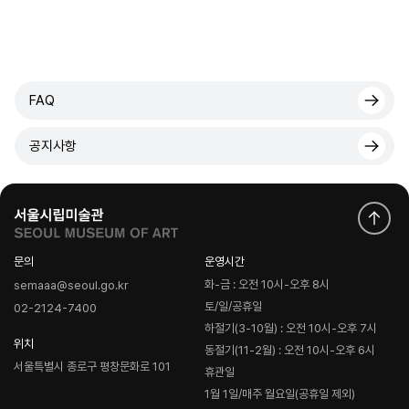
FAQ
공지사항
문의
운영시간
화-금 : 오전 10시-오후 8시
semaaa@seoul.go.kr
토/일/공휴일
02-2124-7400
하절기(3-10월) : 오전 10시-오후 7시
위치
동절기(11-2월) : 오전 10시-오후 6시
서울특별시 종로구 평창문화로 101
휴관일
1월 1일/매주 월요일(공휴일 제외)