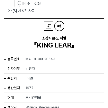
[F] 취미·실용
[S] 시청각 자료
소장자료·도서별
『KING LEAR』
등록번호
MA-01-00020543
전자여부
비전자
수집처
최민
생산일자
1977
형태
도서간행물
생산자
William Shakespeare