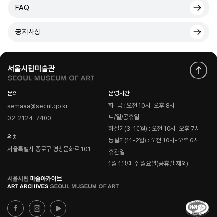
FAQ
공지사항
문의
운영시간
화-금 : 오전 10시-오후 8시
semaaa@seoul.go.kr
토/일/공휴일
02-2124-7400
하절기(3-10월) : 오전 10시-오후 7시
위치
동절기(11-2월) : 오전 10시-오후 6시
서울특별시 종로구 평창문화로 101
휴관일
1월 1일/매주 월요일(공휴일 제외)
로
고