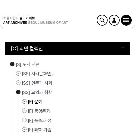
[C] 최민 컬렉션
[S] 도서 자료
[SS] 시각문화연구
[SS] 인문과 사회
[SS] 교양과 취향
[F] 문예
[F] 동양문화
[F] 풍속과 성
[F] 과학·기술