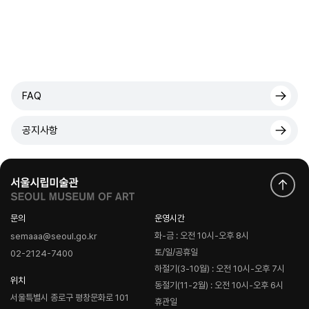
FAQ
공지사항
문의
운영시간
화-금 : 오전 10시-오후 8시
semaaa@seoul.go.kr
토/일/공휴일
02-2124-7400
하절기(3-10월) : 오전 10시-오후 7시
위치
동절기(11-2월) : 오전 10시-오후 6시
서울특별시 종로구 평창문화로 101
휴관일