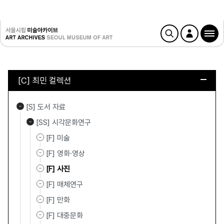
[C] 최민 컬렉션
[S] 도서 자료
[SS] 시각문화연구
[F] 미술
[F] 영화·영상
[F] 사진
[F] 매체연구
[F] 만화
[F] 대중문화