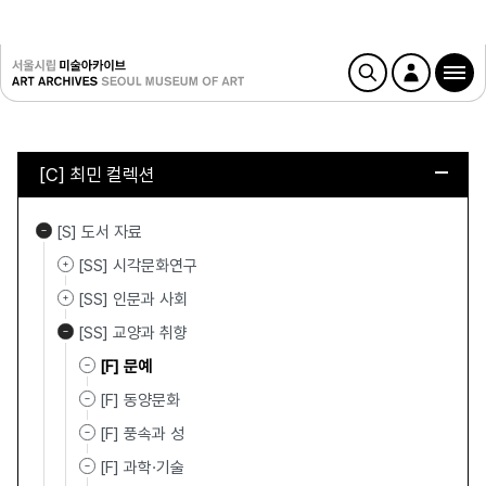
[C] 최민 컬렉션
[S] 도서 자료
[SS] 시각문화연구
[SS] 인문과 사회
[SS] 교양과 취향
[F] 문예
[F] 동양문화
[F] 풍속과 성
[F] 과학·기술