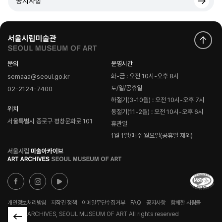
공지사항
문의
운영시간
화-금 : 오전 10시-오후 8시
semaaa@seoul.go.kr
토/일/공휴일
02-2124-7400
하절기(3-10월) : 오전 10시-오후 7시
위치
동절기(11-2월) : 오전 10시-오후 6시
서울특별시 종로구 평창문화로 101
휴관일
1월 1일/매주 월요일(공휴일 제외)
로
고
개인정보처리방침
저작권 정책
이메일무단수집거부
FAQ
공지사항
함께한 사람들
© ART ARCHIVES, SEOUL MUSEUM OF ART All rights reserved