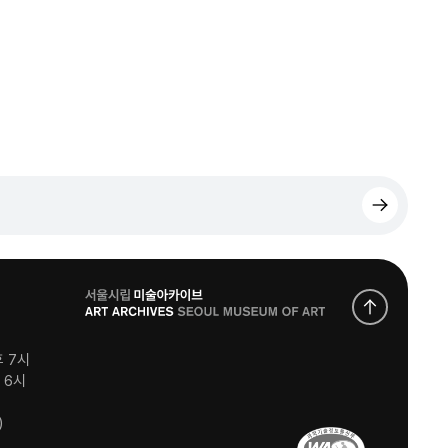
로
고
후 7시
후 6시
)