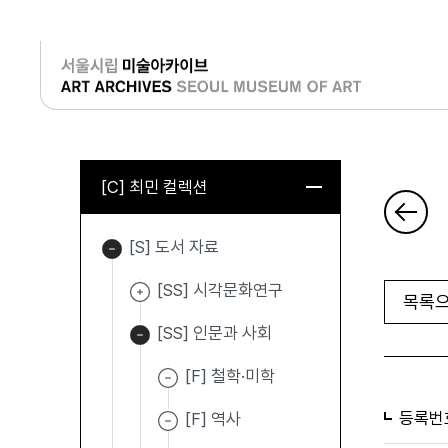
로그인
[C] 최민 컬렉션
[S] 도서 자료
[SS] 시각문화연구
목록으
[SS] 인문과 사회
[F] 철학·미학
등록번
[F] 역사