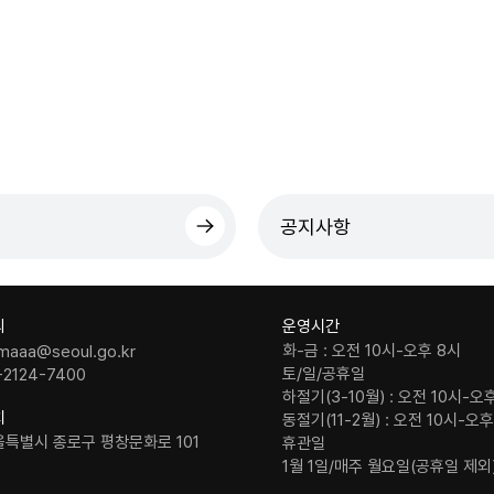
공지사항
의
운영시간
화-금 : 오전 10시-오후 8시
maaa@seoul.go.kr
토/일/공휴일
-2124-7400
하절기(3-10월) : 오전 10시-오
치
동절기(11-2월) : 오전 10시-오
울특별시 종로구 평창문화로 101
휴관일
1월 1일/매주 월요일(공휴일 제외