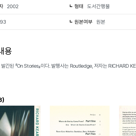
자
2002
형태
도서간행물
193
원본여부
원본
내용
 발간된 『On Stories』이다. 발행사는 Routledge, 저자는 RICHARD
)
3