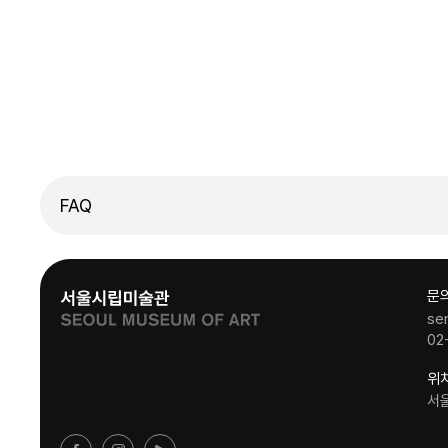
FAQ
문
se
02
위
서