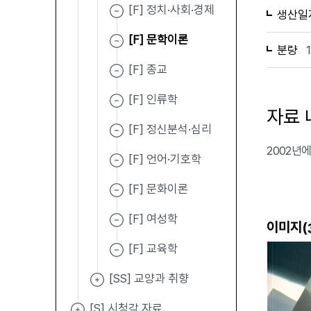
[F] 정치·사회·경제
생산일
[F] 문학이론
분량
[F] 종교
[F] 인류학
자료 
[F] 정신분석·심리
2002년에
[F] 언어·기호학
[F] 문화이론
[F] 여성학
이미지(
[F] 교육학
[SS] 교양과 취향
[S] 시청각 자료