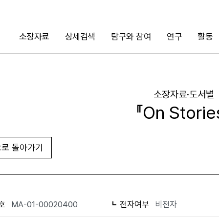
소장자료
상세검색
탐구와 참여
연구
활동
검색
소장자료·도서별
『On Storie
로 돌아가기
URL 복사
화면인쇄
호
MA-01-00020400
전자여부
비전자