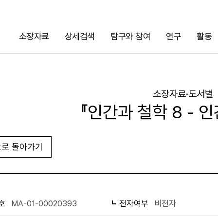
소장자료
상세검색
탐구와 참여
연구
활동
검색
소장자료·도서별
『인간과 철학 8 - 
로 돌아가기
URL 복사
화면인쇄
호
MA-01-00020393
전자여부
비전자