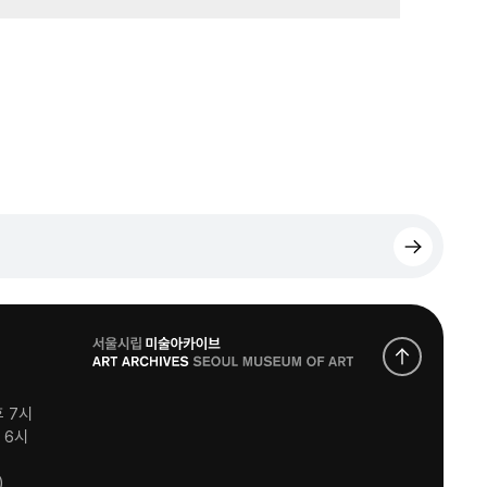
로
고
후 7시
후 6시
)