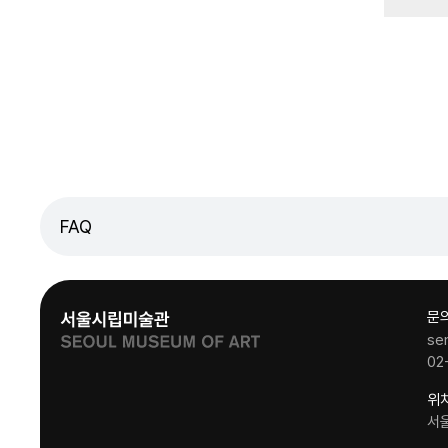
FAQ
문
se
02
위
서