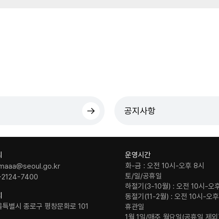
공지사항
의
운영시간
화-금 : 오전 10시-오후 8시
maaa@seoul.go.kr
토/일/공휴일
-2124-7400
하절기(3-10월) : 오전 10시-오
치
동절기(11-2월) : 오전 10시-오
울특별시 종로구 평창문화로 101
휴관일
1월 1일/매주 월요일(공휴일 제외