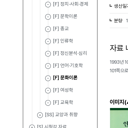
[F] 정치·사회·경제
생산일
[F] 문학이론
분량
[F] 종교
[F] 인류학
자료 
[F] 정신분석·심리
1993년
[F] 언어·기호학
101쪽으
[F] 문화이론
[F] 여성학
이미지(
[F] 교육학
[SS] 교양과 취향
[S] 시청각 자료