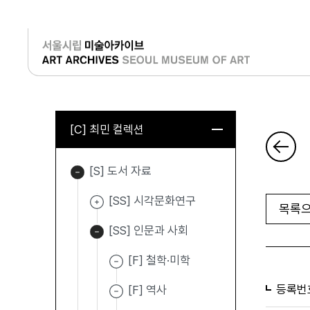
로그인
[C] 최민 컬렉션
[S] 도서 자료
[SS] 시각문화연구
목록으
[SS] 인문과 사회
[F] 철학·미학
등록번
[F] 역사