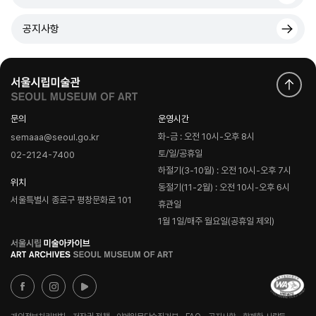
공지사항
문의
운영시간
화-금 : 오전 10시-오후 8시
semaaa@seoul.go.kr
토/일/공휴일
02-2124-7400
하절기(3-10월) : 오전 10시-오후 7시
위치
동절기(11-2월) : 오전 10시-오후 6시
서울특별시 종로구 평창문화로 101
휴관일
1월 1일/매주 월요일(공휴일 제외)
로
고