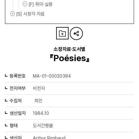
[F] 취미·실용
[S] 시청각 자료
소장자료·도서별
『Poésies』
등록번호
MA-01-00020384
전자여부
비전자
수집처
최민
생산일자
1984.10
형태
도서간행물
생산자
Arthur Rimbaud