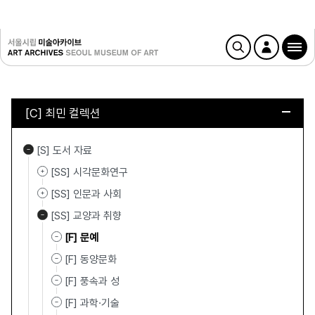
[C] 최민 컬렉션
[S] 도서 자료
[SS] 시각문화연구
[SS] 인문과 사회
[SS] 교양과 취향
[F] 문예
[F] 동양문화
[F] 풍속과 성
[F] 과학·기술