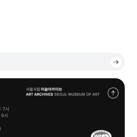
로
고
후 7시
후 6시
)