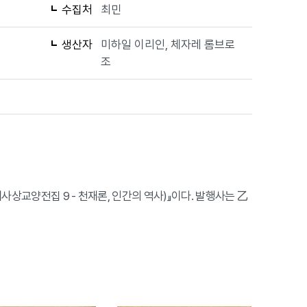
수집처
최민
생산자
미하일 이리인, 체자레 롬브로
조
사상교양전집 9 - 천재론, 인간의 역사)』이다. 발행사는 乙