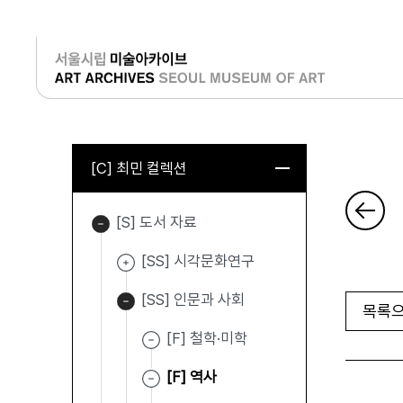
로그인
[C] 최민 컬렉션
[S] 도서 자료
[SS] 시각문화연구
[SS] 인문과 사회
목록으
[F] 철학·미학
[F] 역사