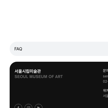
FAQ
문
se
02
위
서