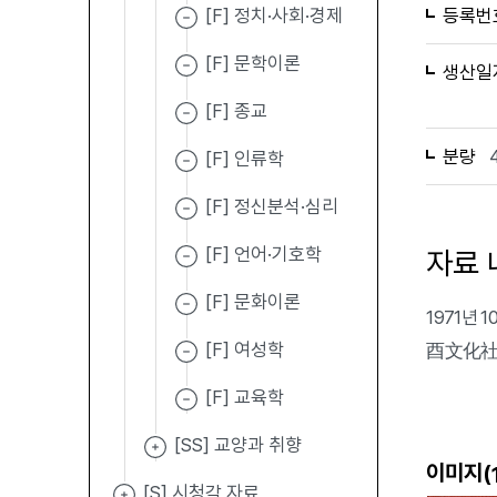
[F] 정치·사회·경제
등록번
[F] 문학이론
생산일
[F] 종교
분량
[F] 인류학
[F] 정신분석·심리
[F] 언어·기호학
자료 
[F] 문화이론
1971년
[F] 여성학
酉文化社,
[F] 교육학
[SS] 교양과 취향
이미지(
[S] 시청각 자료