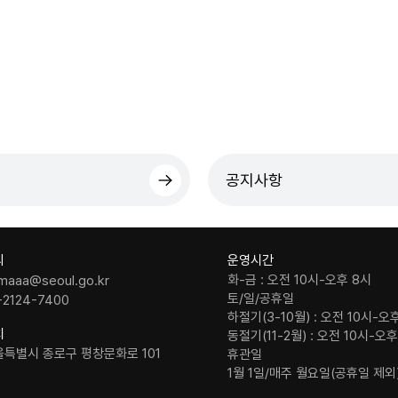
공지사항
의
운영시간
화-금 : 오전 10시-오후 8시
maaa@seoul.go.kr
토/일/공휴일
-2124-7400
하절기(3-10월) : 오전 10시-오
치
동절기(11-2월) : 오전 10시-오
울특별시 종로구 평창문화로 101
휴관일
1월 1일/매주 월요일(공휴일 제외