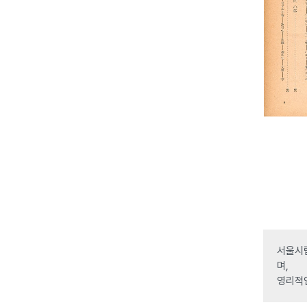
서울시립
며,
영리적