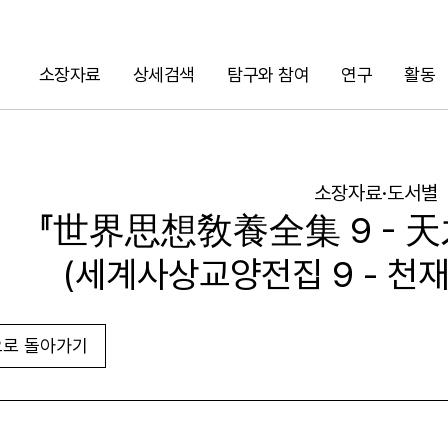
소장자료
상세검색
탐구와 참여
연구
활동
검색
소장자료·도서별
『世界思想敎養全集 9 - 天
(세계사상교양전집 9 - 천재
로 돌아가기
URL 복사
화면인쇄