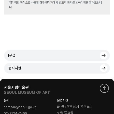
영리적인 목적으로 사용할 경우 원작자에게 별도의 동의를 받아야함을 알려드립니
다.
FAQ
공지사항
문의
운영시간
화-금 : 오전 10시-오후 8시
semaaa@seoul.go.kr
토/일/공휴일
02-2124-7400