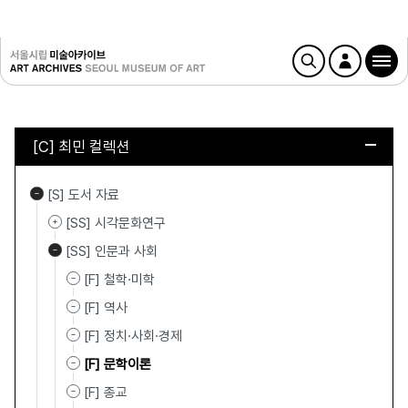
[C] 최민 컬렉션
[S] 도서 자료
[SS] 시각문화연구
[SS] 인문과 사회
[F] 철학·미학
[F] 역사
[F] 정치·사회·경제
[F] 문학이론
[F] 종교