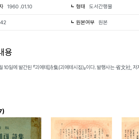
자
1960 .01.10
형태
도서간행물
142
원본여부
원본
내용
 1월 10일에 발간된 『괴에테詩集(괴에테시집)』이다. 발행사는 省文社, 
)
7