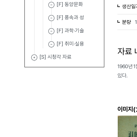
[F] 동양문화
생산일
[F] 풍속과 성
분량
[F] 과학·기술
[F] 취미·실용
자료 
[S] 시청각 자료
1960년
있다.
이미지(