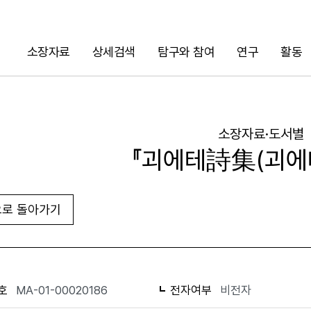
소장자료
상세검색
탐구와 참여
연구
활동
검색
소장자료·도서별
『괴에테詩集(괴에
로 돌아가기
URL 복사
화면인쇄
호
MA-01-00020186
전자여부
비전자