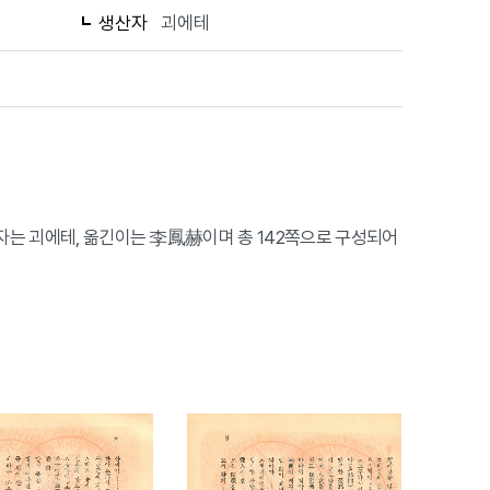
생산자
괴에테
저자는 괴에테, 옮긴이는 李鳳赫이며 총 142쪽으로 구성되어