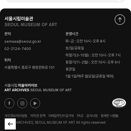
문의
운영시간
화-금 : 오전 10시-오후 8시
semaaa@seoul.go.kr
토/일/공휴일
02-2124-7400
하절기(3-10월) : 오전 10시-오후 7시
위치
동절기(11-2월) : 오전 10시-오후 6시
서울특별시 종로구 평창문화로 101
휴관일
1월 1일/매주 월요일(공휴일 제외)
로
고
개인정보처리방침
저작권 정책
이메일무단수집거부
FAQ
공지사항
함께한 사람들
© ART ARCHIVES, SEOUL MUSEUM OF ART All rights reserved