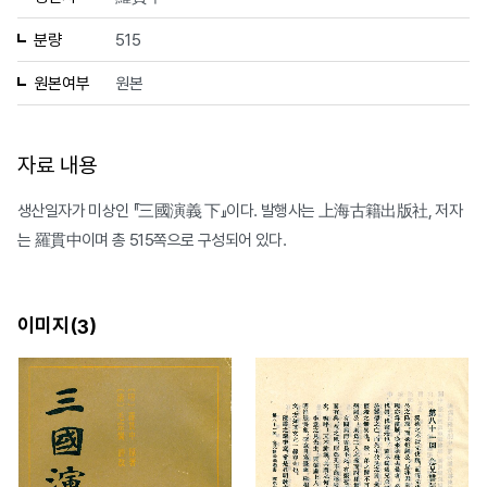
분량
515
원본여부
원본
자료 내용
생산일자가 미상인 『三國演義 下』이다. 발행사는 上海古籍出版社, 저자
는 羅貫中이며 총 515쪽으로 구성되어 있다.
이미지(
)
3