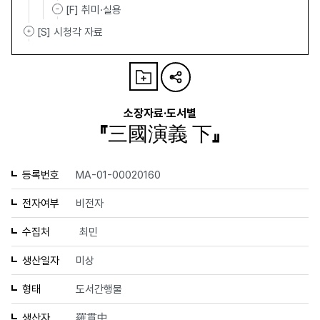
[F] 취미·실용
[S] 시청각 자료
소장자료·도서별
『三國演義 下』
등록번호
MA-01-00020160
전자여부
비전자
수집처
최민
생산일자
미상
형태
도서간행물
생산자
羅貫中