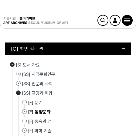
[C] 최민 컬렉션
[S] 도서 자료
[SS] 시각문화연구
[SS] 인문과 사회
[SS] 교양과 취향
[F] 문예
[F] 동양문화
[F] 풍속과 성
[F] 과학·기술