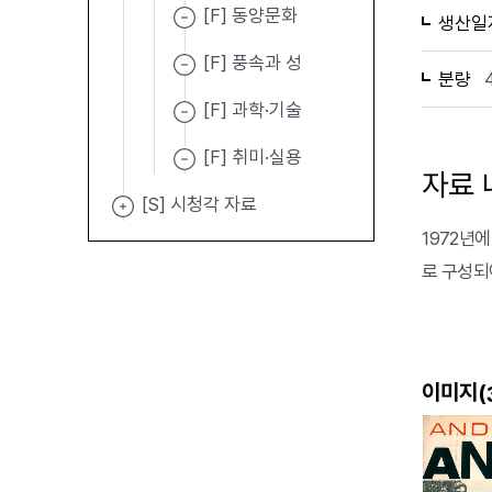
[F] 동양문화
생산일
[F] 풍속과 성
분량
[F] 과학·기술
[F] 취미·실용
자료 
[S] 시청각 자료
1972년에 
로 구성되
이미지(