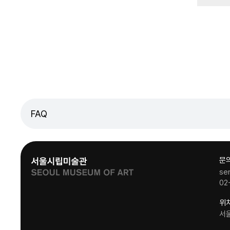
FAQ
문
se
02
위
서