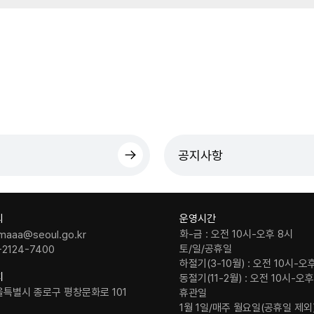
공지사항
의
운영시간
화-금 : 오전 10시-오후 8시
maaa@seoul.go.kr
토/일/공휴일
-2124-7400
하절기(3-10월) : 오전 10시-오
치
동절기(11-2월) : 오전 10시-오
울특별시 종로구 평창문화로 101
휴관일
1월 1일/매주 월요일(공휴일 제외