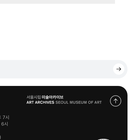
로
고
후 7시
후 6시
)