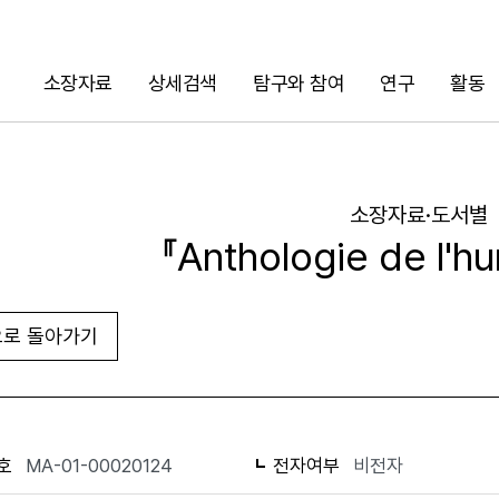
소장자료
상세검색
탐구와 참여
연구
활동
검색
소장자료·도서별
『Anthologie de l'h
로 돌아가기
URL 복사
화면인쇄
호
MA-01-00020124
전자여부
비전자