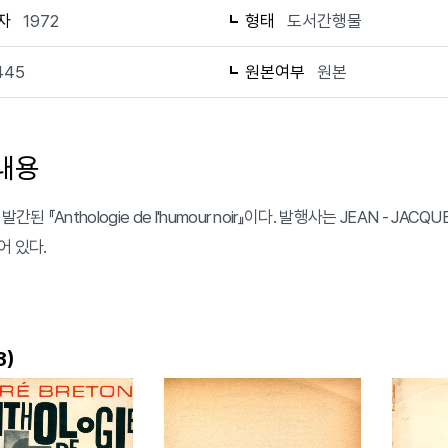
자
1972
형태
도서간행물
445
원본여부
원본
내용
발간된 『Anthologie de l'humour noir』이다. 발행사는 JEAN - J
어 있다.
)
3