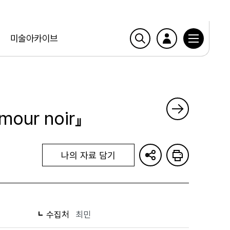
미술아카이브
umour noir』
나의 자료 담기
수집처
최민