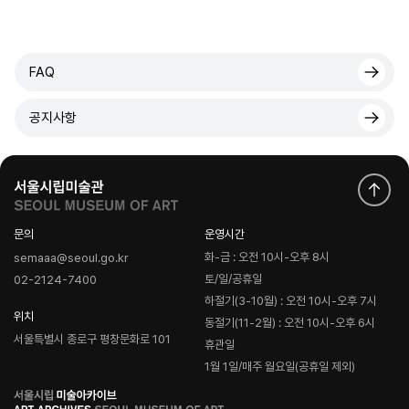
FAQ
공지사항
문의
운영시간
화-금 : 오전 10시-오후 8시
semaaa@seoul.go.kr
토/일/공휴일
02-2124-7400
하절기(3-10월) : 오전 10시-오후 7시
위치
동절기(11-2월) : 오전 10시-오후 6시
서울특별시 종로구 평창문화로 101
휴관일
1월 1일/매주 월요일(공휴일 제외)
로
고