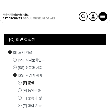
[C] 최민 컬렉션
[S] 도서 자료
[SS] 시각문화연구
[SS] 인문과 사회
[SS] 교양과 취향
[F] 문예
[F] 동양문화
[F] 풍속과 성
[F] 과학·기술