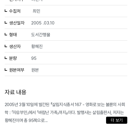
수집처
최민
생산일자
2005 .03.10
형태
도서간행물
생산자
황혜진
분량
95
원본여부
원본
자료 내용
2005년 3월 10일에 발간된 『살림지식총서 167 - 영화로 보는 불륜의 사회
학 : 「자유부인」에서 「바람난 가족」까지』이다. 발행사는 살림출판사, 저자는
황혜진이며 총 95쪽으로...
더 보기