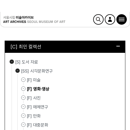
[C] 최민 컬렉션
[S] 도서 자료
[SS] 시각문화연구
[F] 미술
[F] 영화·영상
[F] 사진
[F] 매체연구
[F] 만화
[F] 대중문화